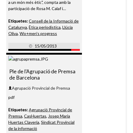
a un món més ètic", compta amb la
participació de Rosa M. Calaf i…
Etiquetes:
Consell de la Informació de
Catalunya
,
Ètica periodística
,
Llúcia
Oliva
,
Wo+men's progress
15/05/2013
Ple de l'Agrupació de Premsa
de Barcelona
Agrupació Provincial de Premsa
pdf
Etiquetes:
Agrupació Provincial de
Premsa
,
CasHuertas
,
Josep Maria
Huertas Clavería
,
Sindicat Provincial
de la informació