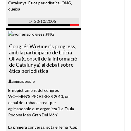
Catalunya
,
Ètica periodística
,
ONG
,
queixa
20/10/2006
Congrés Wo+men's progress,
amb la participació de Llúcia
Oliva (Consell de la Informació
de Catalunya) al debat sobre
ètica periodística
agimapeople
Enregistrament del congrés
WO+MEN'S PROGRESS 2013, un
espai de trobada creat per
agimapeople que organitza "La Taula
Rodona Més Gran Del Món".
La primera conversa, sota el lema "Cap