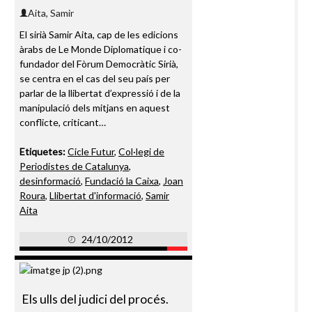
Aita, Samir
El sirià Samir Aita, cap de les edicions
àrabs de Le Monde Diplomatique i co-
fundador del Fòrum Democràtic Sirià,
se centra en el cas del seu país per
parlar de la llibertat d’expressió i de la
manipulació dels mitjans en aquest
conflicte, criticant…
Etiquetes:
Cicle Futur
,
Col·legi de
Periodistes de Catalunya
,
desinformació
,
Fundació la Caixa
,
Joan
Roura
,
Llibertat d'informació
,
Samir
Aita
24/10/2012
Els ulls del judici del procés.