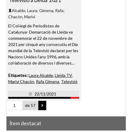
Televisió a Lleida' 2021
Alcalde, Laura; Gimena, Rafa;
Chacón, Mariví
El Col·legi de Periodistes de
Catalunya- Demarcació de Lleida va
commemorar el 22 de novembre de
2021 per cinquè any consecutiu el Dia
mundial de la Televisió declarat per les
Nacions Unides l’any 1996, amb la
col·laboració de diversos i diverses…
Etiquetes:
Laura Alcalde
,
Lleida TV
,
Mariví Chacón
,
Rafa Gimena
,
Televisió
22/11/2021
de 57
Ítem destacat