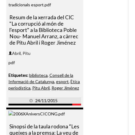
Resum de la xerrada del CIC
"La corrupció al món de
l'esport" a la Biblioteca Poble
Nou- Manuel Arranz, a càrrec
de Pitu Abril i Roger Jiménez
Abril, Pitu
pdf
Etiquetes:
biblioteca
,
Consell de la
Informació de Catalunya
,
esport
,
Ètica
periodística
,
Pitu Abril
,
Roger Jiménez
24/11/2015
Sinopsi de la taula rodona “Les
queixes a la premsa: La veu de