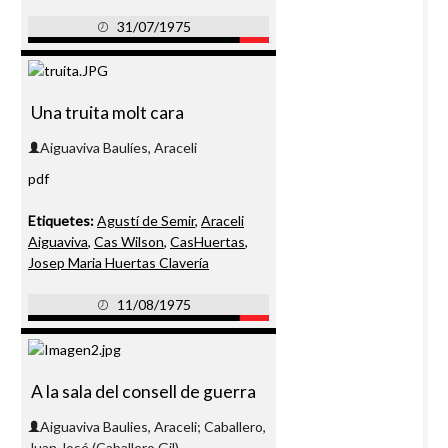
31/07/1975
Una truita molt cara
Aiguaviva Baulíes, Araceli
pdf
Etiquetes:
Agustí de Semir
,
Araceli
Aiguaviva
,
Cas Wilson
,
CasHuertas
,
Josep Maria Huertas Clavería
11/08/1975
A la sala del consell de guerra
Aiguaviva Baulies, Araceli; Caballero,
Juan José (Caballero Gil)