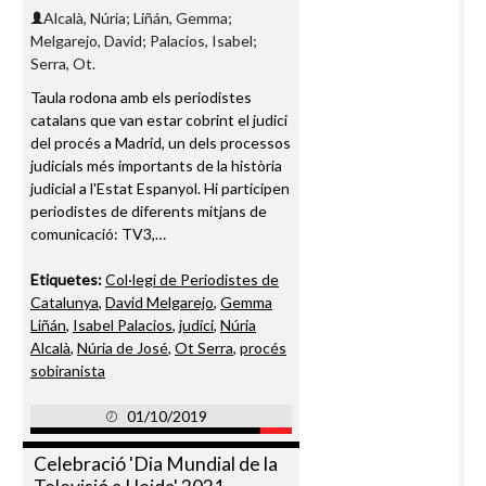
Alcalà, Núria; Liñán, Gemma;
Melgarejo, David; Palacios, Isabel;
Serra, Ot.
Taula rodona amb els periodistes
catalans que van estar cobrint el judici
del procés a Madrid, un dels processos
judicials més importants de la història
judicial a l'Estat Espanyol. Hi participen
periodistes de diferents mitjans de
comunicació: TV3,…
Etiquetes:
Col·legi de Periodistes de
Catalunya
,
David Melgarejo
,
Gemma
Liñán
,
Isabel Palacios
,
judici
,
Núria
Alcalà
,
Núria de José
,
Ot Serra
,
procés
sobiranista
01/10/2019
Celebració 'Dia Mundial de la