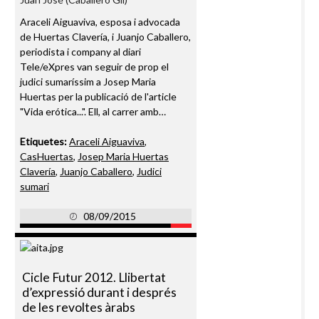
Araceli Aiguaviva, esposa i advocada
de Huertas Clavería, i Juanjo Caballero,
periodista i company al diari
Tele/eXpres van seguir de prop el
judici sumaríssim a Josep Maria
Huertas per la publicació de l'article
"Vida erótica...". Ell, al carrer amb…
Etiquetes:
Araceli Aiguaviva
,
CasHuertas
,
Josep Maria Huertas
Clavería
,
Juanjo Caballero
,
Judici
sumari
08/09/2015
Cicle Futur 2012. Llibertat
d’expressió durant i després
de les revoltes àrabs