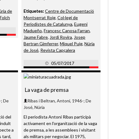
ria de
Etiquetes:
Centre de Documentació
-Folch
Montserrat Roig
,
Col·legi de
Periodistes de Catalunya
,
Eugeni
Madueño
,
Francesc Canosa Farran
,
Jaume Fabre
,
Jordi Rovira
,
Josep
Bertran Gimferrer
,
Miquel Puig
,
Núria
de José
,
Revista Capçalera
05/07/2017
La vaga de premsa
-; De
Ribas i Beltran, Antoni, 1946-; De
José, Núria
ió del
El periodista Antoni Ribas participà
indult
activament en l'organització de la vaga
pecte a
de premsa, a les assemblees i visitant
 tard,
als militars per negociar. El 1975,