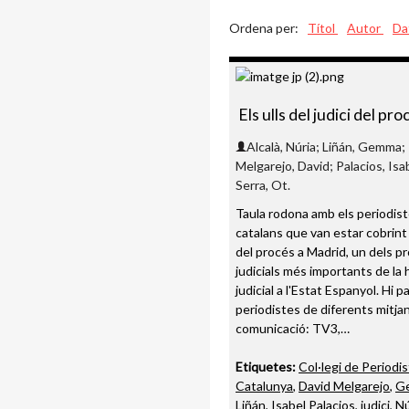
Ordena per:
Títol
Autor
Da
Els ulls del judici del pro
Alcalà, Núria; Liñán, Gemma;
Melgarejo, David; Palacios, Isa
Serra, Ot.
Taula rodona amb els periodis
catalans que van estar cobrint e
del procés a Madrid, un dels p
judicials més importants de la 
judicial a l'Estat Espanyol. Hi p
periodistes de diferents mitja
comunicació: TV3,…
Etiquetes:
Col·legi de Periodi
Catalunya
,
David Melgarejo
,
G
Liñán
,
Isabel Palacios
,
judici
,
Nú