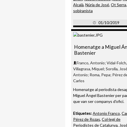
Alcalà
,
Núria de José
,
Ot Serra
sobiranista
01/10/2019
Homenatge a Miguel Án
Bastenier
Franco, Antonio; Vidal-Folch,
Villagrasa, Miquel; Sorolla, Jos
Antonio; Roma, Pepa; Pérez d
Carlos
Homenatge al periodista desa
Miguel Àngel Bastenier per par
que van ser companys d'ofici.
Etiquetes:
Antonio Franco
,
Ca
Pérez de Rozas
,
Col·legi de
Periodistes de Catalunya
,
Jos