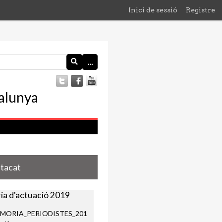
Inici de sessió
Registre
…
stacat
a d'actuació 2019