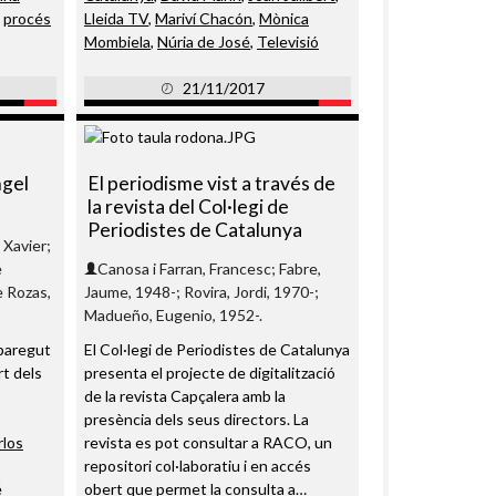
,
procés
Lleida TV
,
Mariví Chacón
,
Mònica
Mombiela
,
Núria de José
,
Televisió
21/11/2017
gel
El periodisme vist a través de
la revista del Col·legi de
Periodistes de Catalunya
 Xavier;
é
Canosa i Farran, Francesc; Fabre,
e Rozas,
Jaume, 1948-; Rovira, Jordi, 1970-;
Madueño, Eugenio, 1952-.
paregut
El Col·legi de Periodistes de Catalunya
t dels
presenta el projecte de digitalització
de la revista Capçalera amb la
presència dels seus directors. La
rlos
revista es pot consultar a RACO, un
repositori col·laboratiu i en accés
é
obert que permet la consulta a…