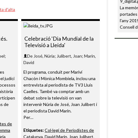
La memòri
ta d'alta
portades 
l'any 2019
Consell d
cés.
Celebració 'Dia Mundial de la
Televisió a Lleida'
bel;
De José, Núria; Julibert, Joan; Marin,
David
tes
El programa, conduït per Mariví
l judici
Chacón i Mònica Mombiela, inclou una
rocessos
entrevista al periodista de TV3 Lluís
història
Caelles. També va comptar amb un
articipen
debat sobre la televisió on van
ns de
intervenir Núria de José, Joan Julibert i
el periodista David Marin.
Per…
stes de
emma
Etiquetes:
Col·legi de Periodistes de
ria
Catalunya
,
David Marin
,
Joan Julibert
,