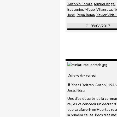
Antonio Sorolla
,
Miguel Ángel
Bastenier
,
Miquel Villagrasa
,
Nú
José
,
Pepa Roma
,
Xavier Vidal
08/06/2017
Aires de canvi
Ribas i Beltran, Antoni, 1946
José, Núria
Uns dies després de la coronac
rei, es va concedir un decret d'
que va afavorir en Huertas res
la primera causa. Pocs dies més