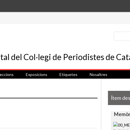
leccions
Exposicions
Etiquetes
Nosaltres
Ítem de
Memòri