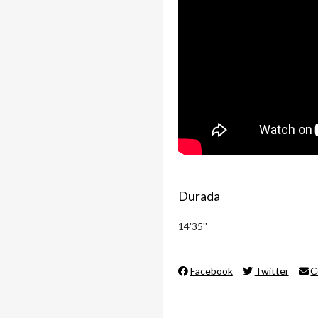
Durada
14'35''
Facebook
Twitter
C