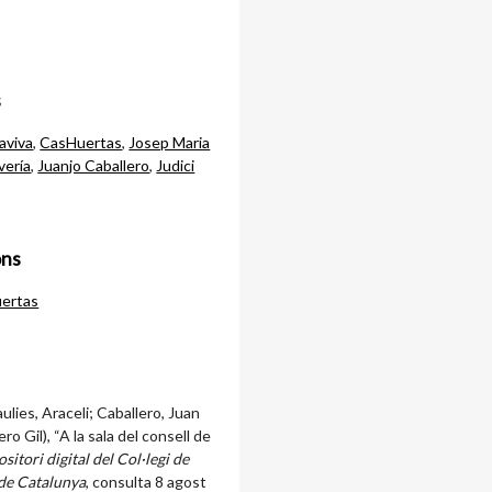
s
aviva
,
CasHuertas
,
Josep Maria
vería
,
Juanjo Caballero
,
Judici
ons
uertas
ulies, Araceli; Caballero, Juan
ro Gil), “A la sala del consell de
sitori digital del Col·legi de
 de Catalunya
, consulta 8 agost