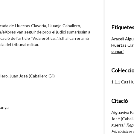
cada de Huertas Clavería, i Juanjo Caballero,
Etiquete
le/eXpres van seguir de prop el judici sumaríssim a
ió de l'article "Vida erótica...". Ell, al carrer amb
Araceli Aigu
la del tribunal militar.
Huertas Cla
sumari
Col·lecci
lero, Juan José (Caballero Gil)
1.1.1 Cas H
Citació
lunya
Aiguaviva Ba
José (Caballe
guerra,”
Repo
Periodistes