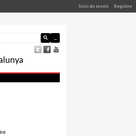
Inici de sessió
Registre
…