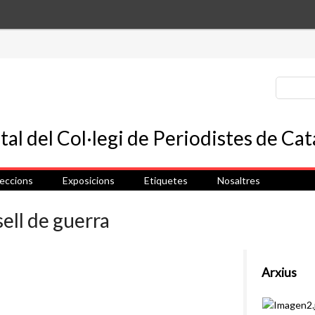
leccions
Exposicions
Etiquetes
Nosaltres
sell de guerra
Arxius