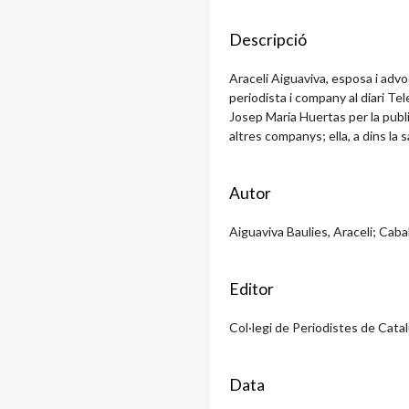
Descripció
Araceli Aiguaviva, esposa i advo
periodista i company al diari Te
Josep Maria Huertas per la publicac
altres companys; ella, a dins la sa
Autor
Aiguaviva Baulies, Araceli; Cabal
Editor
Col·legi de Periodistes de Cata
Data