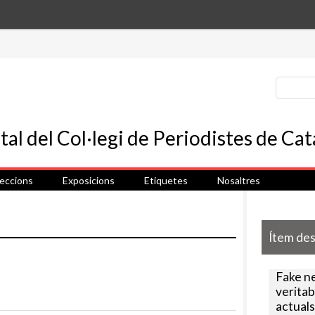
leccions
Exposicions
Etiquetes
Nosaltres
Ítem de
Fake n
veritab
actuals