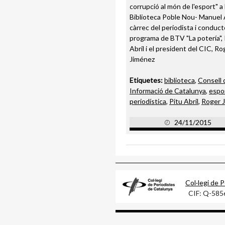
corrupció al món de l'esport" a 
Biblioteca Poble Nou- Manuel 
càrrec del periodista i conduct
programa de BTV "La potería", 
Abril i el president del CIC, Ro
Jiménez
Etiquetes:
biblioteca
,
Consell 
Informació de Catalunya
,
espo
periodística
,
Pitu Abril
,
Roger 
24/11/2015
Col·legi de 
CIF: Q-58