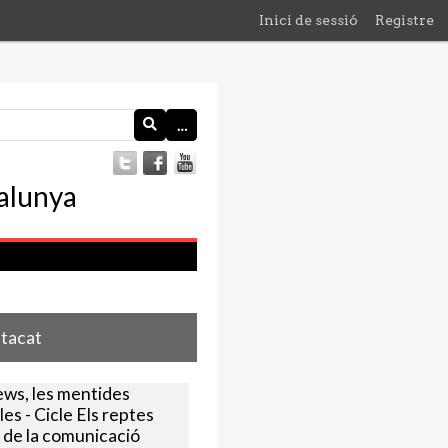
Inici de sessió
Registre
…
stacat
ews, les mentides
les - Cicle Els reptes
 de la comunicació