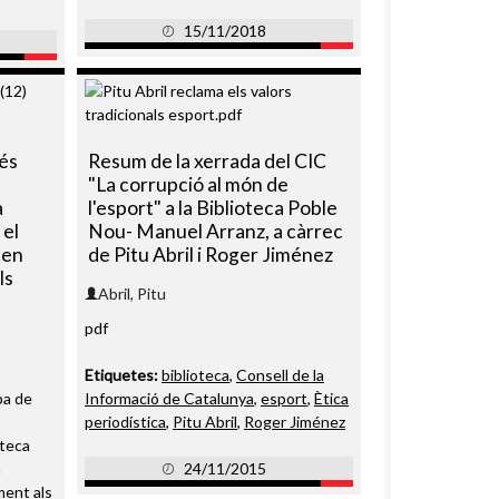
15/11/2018
 és
Resum de la xerrada del CIC
"La corrupció al món de
a
l'esport" a la Biblioteca Poble
 el
Nou- Manuel Arranz, a càrrec
 en
de Pitu Abril i Roger Jiménez
ls
Abril, Pitu
pdf
Etiquetes:
biblioteca
,
Consell de la
pa de
Informació de Catalunya
,
esport
,
Ètica
periodística
,
Pitu Abril
,
Roger Jiménez
oteca
a
24/11/2015
ament als