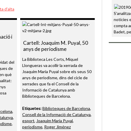
ta d'alta
S'analitza
notícies 
compta am
Badet, pe
ació i
Cartell: Joaquim M. Puyal, 50
anys de periodisme
La Biblioteca Les Corts, Miquel
idat del
Llongueras va acollir la xerrada de
ques de
Joaquim Maria Puyal sobre els seus 50
 en què
anys de periodisme, dins del cicle de
alitat:
xerrades que fa el Consell de la
enys
Informació de Catalunya amb
losa
Biblioteques de Barcelona.
Etiquetes:
Biblioteques de Barcelona
,
rcelona
,
Consell de la Informació de Catalunya
,
talunya
,
esport
,
Joaquim Maria Puyal
,
odisme
,
periodisme
,
Roger Jiménez