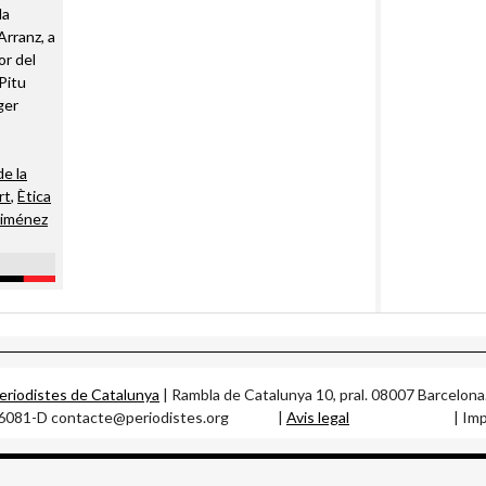
la
Arranz, a
or del
Pitu
ger
de la
rt
,
Ètica
Jiménez
Periodistes de Catalunya
| Rambla de Catalunya 10, pral. 08007 B
56081-D contacte@periodistes.org |
Avis legal
| Impleme