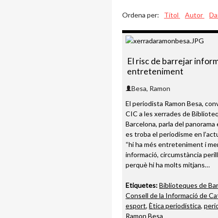
Ordena per:
Títol
Autor
Da
El risc de barrejar inform
entreteniment
Besa, Ramon
El periodista Ramon Besa, conv
CIC a les xerrades de Bibliote
Barcelona, parla del panorama
es troba el periodisme en l’actu
“hi ha més entreteniment i m
informació, circumstància peril
perquè hi ha molts mitjans…
Etiquetes:
Biblioteques de Ba
Consell de la Informació de Ca
esport
,
Ètica periodística
,
peri
Ramon Besa