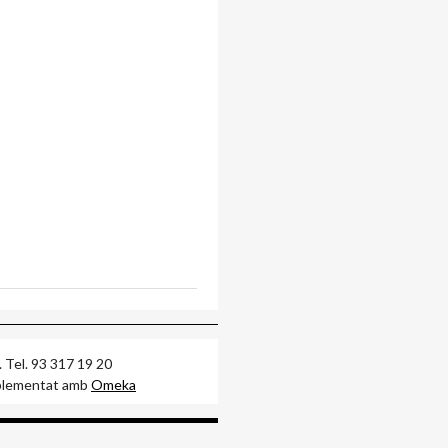
arcelona. Tel. 93 317 19 20
ntat amb
Omeka