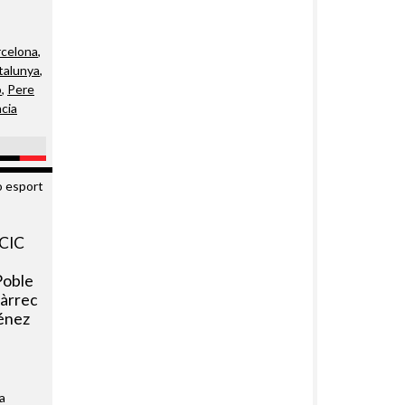
rcelona
,
talunya
,
ó
,
Pere
cia
 CIC
 Poble
càrrec
ménez
La