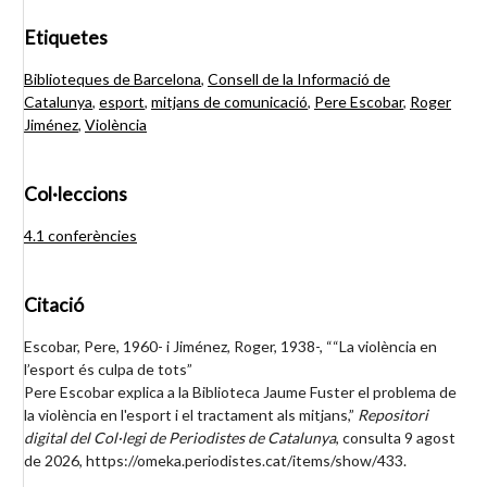
Etiquetes
Biblioteques de Barcelona
,
Consell de la Informació de
Catalunya
,
esport
,
mitjans de comunicació
,
Pere Escobar
,
Roger
Jiménez
,
Violència
Col·leccions
4.1 conferències
Citació
Escobar, Pere, 1960- i Jiménez, Roger, 1938-, ““La violència en
l’esport és culpa de tots”
Pere Escobar explica a la Biblioteca Jaume Fuster el problema de
la violència en l'esport i el tractament als mitjans,”
Repositori
digital del Col·legi de Periodistes de Catalunya
, consulta 9 agost
de 2026,
https://omeka.periodistes.cat/items/show/433
.