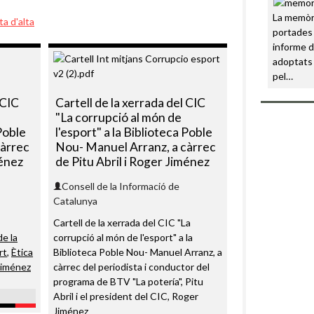
La memòri
ta d'alta
portades 
informe d
adoptats 
pel…
 CIC
Cartell de la xerrada del CIC
"La corrupció al món de
 Poble
l'esport" a la Biblioteca Poble
càrrec
Nou- Manuel Arranz, a càrrec
ménez
de Pitu Abril i Roger Jiménez
Consell de la Informació de
Catalunya
Cartell de la xerrada del CIC "La
de la
corrupció al món de l'esport" a la
rt
,
Ètica
Biblioteca Poble Nou- Manuel Arranz, a
Jiménez
càrrec del periodista i conductor del
programa de BTV "La potería", Pitu
Abril i el president del CIC, Roger
Jiménez