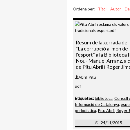
Ordena per:
Títol
Autor
Da
Resum de la xerrada del
"La corrupció al món de
l'esport" a la Biblioteca
Nou- Manuel Arranz, a 
de Pitu Abril i Roger Ji
Abril, Pitu
pdf
Etiquetes:
biblioteca
,
Consell 
Informació de Catalunya
,
espo
periodística
,
Pitu Abril
,
Roger 
24/11/2015