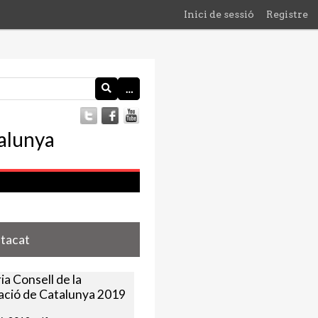
Inici de sessió
Registre
…
stacat
a Consell de la
ació de Catalunya 2019