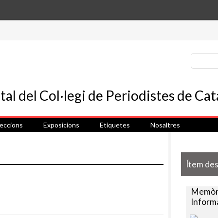
leccions
Exposicions
Etiquetes
Nosaltres
Ítem de
Memòri
Inform