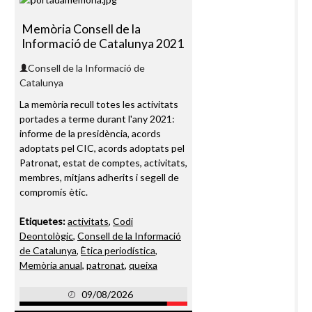
Memòria Consell de la
Informació de Catalunya 2021
Consell de la Informació de
Catalunya
La memòria recull totes les activitats
portades a terme durant l'any 2021:
informe de la presidència, acords
adoptats pel CIC, acords adoptats pel
Patronat, estat de comptes, activitats,
membres, mitjans adherits i segell de
compromís ètic.
Etiquetes:
activitats
,
Codi
Deontològic
,
Consell de la Informació
de Catalunya
,
Ètica periodística
,
Memòria anual
,
patronat
,
queixa
09/08/2026