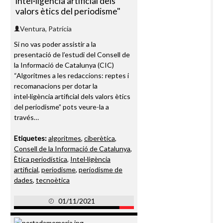
intel·ligència artificial dels
valors ètics del periodisme"
Ventura, Patrícia
Si no vas poder assistir a la
presentació de l’estudi del Consell de
la Informació de Catalunya (CIC)
“Algoritmes a les redaccions: reptes i
recomanacions per dotar la
intel·ligència artificial dels valors ètics
del periodisme” pots veure-la a
través…
Etiquetes:
algoritmes
,
ciberètica
,
Consell de la Informació de Catalunya
,
Ètica periodística
,
Intel·ligència
artificial
,
periodisme
,
periodisme de
dades
,
tecnoètica
01/11/2021