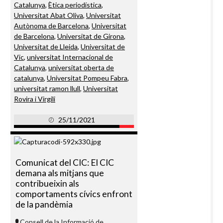
Catalunya
,
Ètica periodística
,
Universitat Abat Oliva
,
Universitat
Autònoma de Barcelona
,
Universitat
de Barcelona
,
Universitat de Girona
,
Universitat de Lleida
,
Universitat de
Vic
,
universitat Internacional de
Catalunya
,
universitat oberta de
catalunya
,
Universitat Pompeu Fabra
,
universitat ramon llull
,
Universitat
Rovira i Virgili
25/11/2021
Comunicat del CIC: El CIC
demana als mitjans que
contribueixin als
comportaments cívics enfront
de la pandèmia
Consell de la Informació de