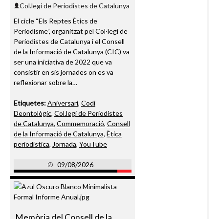
Col.legi de Periodistes de Catalunya
El cicle “Els Reptes Ètics de
Periodisme”, organitzat pel Col·legi de
Periodistes de Catalunya i el Consell
de la Informació de Catalunya (CIC) va
ser una iniciativa de 2022 que va
consistir en sis jornades on es va
reflexionar sobre la…
Etiquetes:
Aniversari
,
Codi
Deontològic
,
Col.legi de Periodistes
de Catalunya
,
Commemoració
,
Consell
de la Informació de Catalunya
,
Ètica
periodística
,
Jornada
,
YouTube
09/08/2026
Memòria del Consell de la