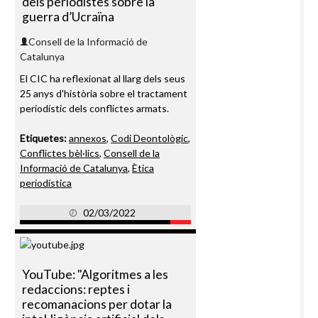
dels periodistes sobre la
guerra d’Ucraïna
Consell de la Informació de
Catalunya
El CIC ha reflexionat al llarg dels seus
25 anys d'història sobre el tractament
periodístic dels conflictes armats.
Etiquetes:
annexos
,
Codi Deontològic
,
Conflictes bèl·lics
,
Consell de la
Informació de Catalunya
,
Ètica
periodística
02/03/2022
YouTube: "Algoritmes a les
redaccions: reptes i
recomanacions per dotar la