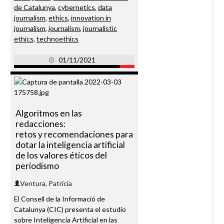
de Catalunya
,
cybernetics
,
data
journalism
,
ethics
,
innovation in
journalism
,
journalism
,
journalistic
ethics
,
technoethics
01/11/2021
Algoritmos en las
redacciones:
retos y recomendaciones para
dotar la inteligencia artificial
de los valores éticos del
periodismo
Ventura, Patrícia
El Consell de la Informació de
Catalunya (CIC) presenta el estudio
sobre Inteligencia Artificial en las