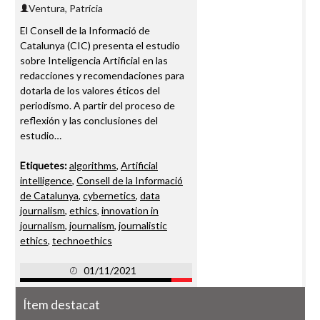
Ventura, Patrícia
El Consell de la Informació de
Catalunya (CIC) presenta el estudio
sobre Inteligencia Artificial en las
redacciones y recomendaciones para
dotarla de los valores éticos del
periodismo. A partir del proceso de
reflexión y las conclusiones del
estudio…
Etiquetes:
algorithms
,
Artificial
intelligence
,
Consell de la Informació
de Catalunya
,
cybernetics
,
data
journalism
,
ethics
,
innovation in
journalism
,
journalism
,
journalistic
ethics
,
technoethics
01/11/2021
Ítem destacat