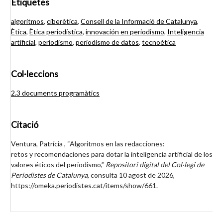
Etiquetes
algoritmos
,
ciberètica
,
Consell de la Informació de Catalunya
,
Ètica
,
Ètica periodística
,
innovación en periodismo
,
Inteligencia
artificial
,
periodismo
,
periodismo de datos
,
tecnoètica
Col·leccions
2.3 documents programàtics
Citació
Ventura, Patrícia , “Algoritmos en las redacciones:
retos y recomendaciones para dotar la inteligencia artificial de los
valores éticos del periodismo,”
Repositori digital del Col·legi de
Periodistes de Catalunya
, consulta 10 agost de 2026,
https://omeka.periodistes.cat/items/show/661
.