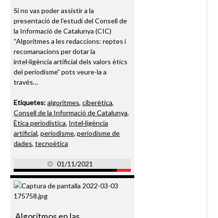
Si no vas poder assistir a la
presentació de l’estudi del Consell de
la Informació de Catalunya (CIC)
“Algoritmes a les redaccions: reptes i
recomanacions per dotar la
intel·ligència artificial dels valors ètics
del periodisme” pots veure-la a
través…
Etiquetes:
algoritmes
,
ciberètica
,
Consell de la Informació de Catalunya
,
Ètica periodística
,
Intel·ligència
artificial
,
periodisme
,
periodisme de
dades
,
tecnoètica
01/11/2021
Algoritmos en las