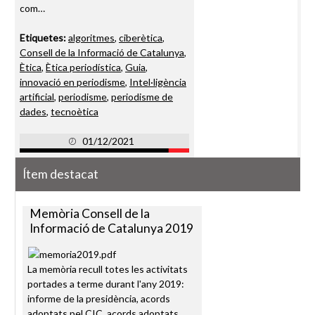
com…
Etiquetes:
algoritmes
,
ciberètica
,
Consell de la Informació de Catalunya
,
Ètica
,
Ètica periodística
,
Guia
,
innovació en periodisme
,
Intel·ligència
artificial
,
periodisme
,
periodisme de
dades
,
tecnoètica
01/12/2021
Ítem destacat
Memòria Consell de la
Informació de Catalunya 2019
La memòria recull totes les activitats
portades a terme durant l'any 2019:
informe de la presidència, acords
adoptats pel CIC, acords adoptats