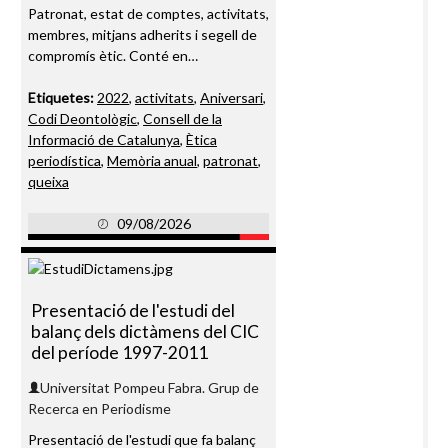
Patronat, estat de comptes, activitats,
membres, mitjans adherits i segell de
compromís ètic. Conté en…
Etiquetes:
2022
,
activitats
,
Aniversari
,
Codi Deontològic
,
Consell de la
Informació de Catalunya
,
Ètica
periodística
,
Memòria anual
,
patronat
,
queixa
09/08/2026
Presentació de l'estudi del
balanç dels dictàmens del CIC
del període 1997-2011
Universitat Pompeu Fabra. Grup de
Recerca en Periodisme
Presentació de l'estudi que fa balanç