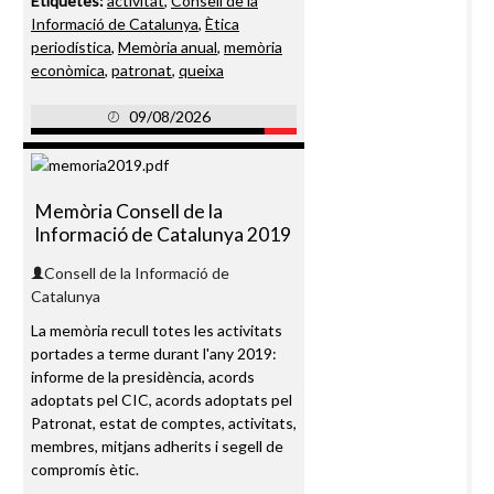
Etiquetes:
activitat
,
Consell de la
Informació de Catalunya
,
Ètica
periodística
,
Memòria anual
,
memòria
econòmica
,
patronat
,
queixa
09/08/2026
Memòria Consell de la
Informació de Catalunya 2019
Consell de la Informació de
Catalunya
La memòria recull totes les activitats
portades a terme durant l'any 2019:
informe de la presidència, acords
adoptats pel CIC, acords adoptats pel
Patronat, estat de comptes, activitats,
membres, mitjans adherits i segell de
compromís ètic.