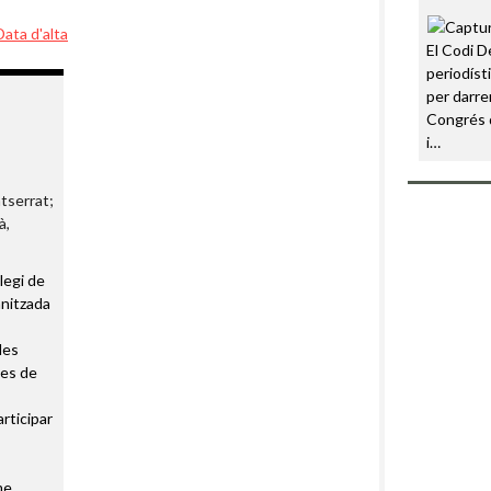
Data d'alta
El Codi D
periodíst
per darre
Congrés 
i…
tserrat;
à,
·legi de
anitzada
les
tes de
rticipar
me