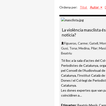
Ordena per:
Títol
Autor
La violència masclista és
notícia?
Figueras, Carme; Gatell, Mon
Gusi, Tona; Medina, Pilar; Masi
Beatriu
Té lloc a la sala d'actes del Col
Periodistes de Catalunya, org
pel Consell de l'Audiovisual de
Catalunya, l'Institut Català de 
Dones i el Col·legi de Periodis
Catalunya.
Les dones expertes que van pa
coincidiren a…
Etiquetes:
Beatriu Masià
,
Car