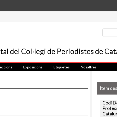
leccions
Exposicions
Etiquetes
Nosaltres
Ítem de
Codi D
Profess
Catalun