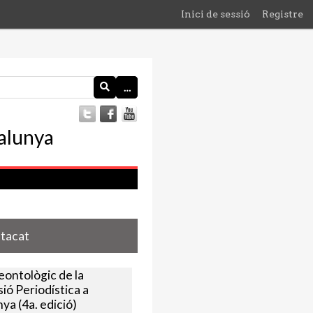
Inici de sessió
Registre
…
stacat
eontològic de la
ió Periodística a
ya (4a. edició)