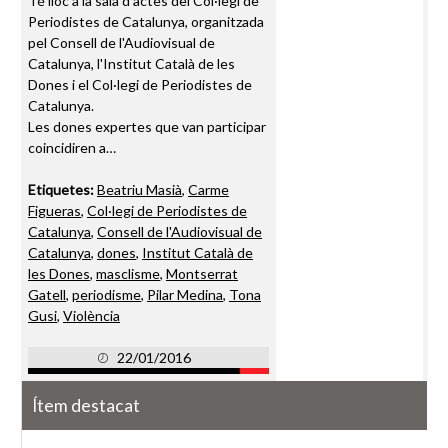
Té lloc a la sala d'actes del Col·legi de
Periodistes de Catalunya, organitzada
pel Consell de l'Audiovisual de
Catalunya, l'Institut Català de les
Dones i el Col·legi de Periodistes de
Catalunya.
Les dones expertes que van participar
coincidiren a…
Etiquetes:
Beatriu Masià
,
Carme
Figueras
,
Col·legi de Periodistes de
Catalunya
,
Consell de l'Audiovisual de
Catalunya
,
dones
,
Institut Català de
les Dones
,
masclisme
,
Montserrat
Gatell
,
periodisme
,
Pilar Medina
,
Tona
Gusi
,
Violència
22/01/2016
Ítem destacat