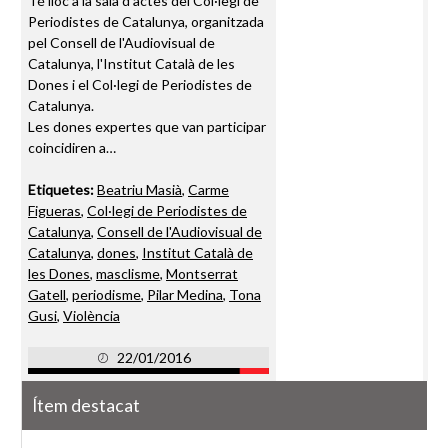
Té lloc a la sala d'actes del Col·legi de
Periodistes de Catalunya, organitzada
pel Consell de l'Audiovisual de
Catalunya, l'Institut Català de les
Dones i el Col·legi de Periodistes de
Catalunya.
Les dones expertes que van participar
coincidiren a…
Etiquetes:
Beatriu Masià
,
Carme
Figueras
,
Col·legi de Periodistes de
Catalunya
,
Consell de l'Audiovisual de
Catalunya
,
dones
,
Institut Català de
les Dones
,
masclisme
,
Montserrat
Gatell
,
periodisme
,
Pilar Medina
,
Tona
Gusi
,
Violència
22/01/2016
Ítem destacat