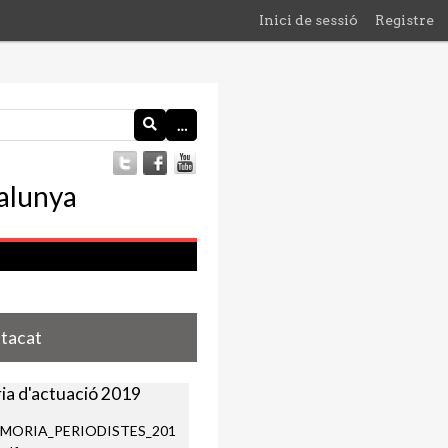
Inici de sessió
Registre
…
stacat
a d'actuació 2019