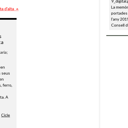
La memòri
ta d'alta
portades 
l'any 2019
Consell d
s
ca
aria;
 en
s seus
en
, ferro,
ta. A
,
Cicle