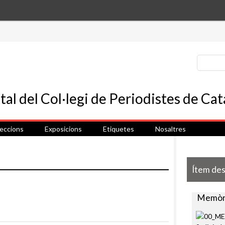
leccions
Exposicions
Etiquetes
Nosaltres
Ítem de
Memòri