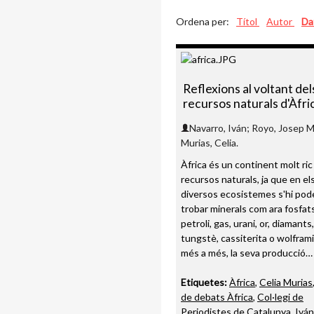
Ordena per:
Títol
Autor
Da
Reflexions al voltant del
recursos naturals d'Àfri
Navarro, Iván; Royo, Josep M
Murias, Celia.
Àfrica és un continent molt ric
recursos naturals, ja que en el
diversos ecosistemes s'hi pod
trobar minerals com ara fosfats
petroli, gas, urani, or, diamants,
tungstè, cassiterita o wolframi
més a més, la seva producció…
Etiquetes:
Àfrica
,
Celia Murias
de debats Àfrica
,
Col·legi de
Periodistes de Catalunya
,
Iván