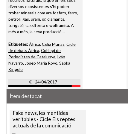
recursos naturals, ja que en els seus
diversos ecosistemes s'hi poden
trobar minerals com ara fosfats, ferro,
petroli, gas, urani, or, diamants,
tungstè, cassiterita o wolframita. A
més a més, la seva producció…
Etiquetes:
Àfrica
,
Celia Murias
,
Cicle
de debats Àfrica
,
Col·legi de
Periodistes de Catalunya
,
Iván
Navarro
,
Josep Maria Royo
,
Saoka
Kingolo
24/04/2017
Ítem destacat
Fake news, les mentides
veritables - Cicle Els reptes
actuals de la comunicació