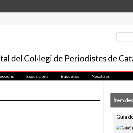
leccions
Exposicions
Etiquetes
Nosaltres
Ítem de
Guia de