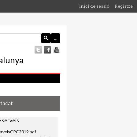
Inici de sessió
Registre
…
stacat
 serveis