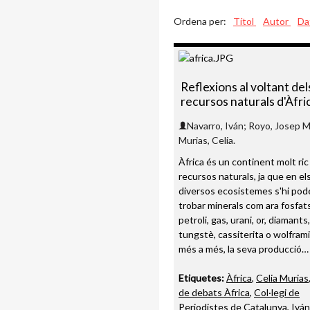
Ordena per:
Títol
Autor
Da
Reflexions al voltant del
recursos naturals d'Àfri
Navarro, Iván; Royo, Josep M
Murias, Celia.
Àfrica és un continent molt ric
recursos naturals, ja que en el
diversos ecosistemes s'hi pod
trobar minerals com ara fosfats
petroli, gas, urani, or, diamants,
tungstè, cassiterita o wolframi
més a més, la seva producció…
Etiquetes:
Àfrica
,
Celia Murias
de debats Àfrica
,
Col·legi de
Periodistes de Catalunya
,
Iván