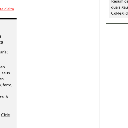
Resum del
quals ga
ta d'alta
Col·legi 
s
ca
aria;
 en
s seus
en
, ferro,
ta. A
,
Cicle