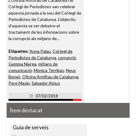
L’Oficina Antifrau de Catalunya i el
Col·legi de Periodistes van celebrar
aquesta jornada a la seu del Col·legi de
Periodistes de Catalunya. L’objectiu
d’aquesta va ser debatre el
tractament de les informacions sobre
la corrupció als mitjans de…
Etiquetes:
Anna Palau
,
Col·legi de
Periodistes de Catalunya
,
corrupció
,
Gemma Nierga
,
mitjans de
comunicació
,
Mónica Terribas
,
Neus
Bonet
,
Oficina Antifrau de Catalunya
,
Pere Masip
,
Salvador Alsius
07/02/2018
Ítem destacat
Guia de serveis