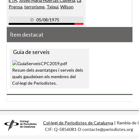
ETA
,
Josep Maria Huertas Clavería
,
La
Prensa
,
terrorisme
,
Txiqui
,
Wilson
05/08/1975
Ítem destacat
Guia de serveis
Resum dels avantatges i serveis dels
quals gaudeixen els membres del
Col·legi de Periodistes.
Col·legi de Periodistes de Catalunya
| Rambla d
CIF: Q-5856081-D contacte@periodistes.