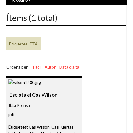
Nosaltres
Ítems (1 total)
Etiquetes: ETA
Ordena per:
Títol
Autor
Data d'alta
Esclata el Cas Wilson
La Prensa
pdf
Etiquetes:
Cas Wilson
,
CasHuertas
,