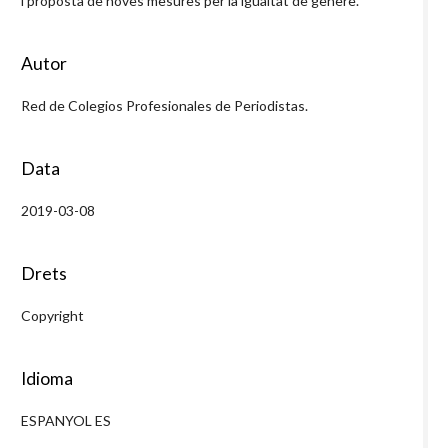
i proposta de noves mesures per la igualtat de gènere.
Autor
Red de Colegios Profesionales de Periodistas.
Data
2019-03-08
Drets
Copyright
Idioma
ESPANYOL ES