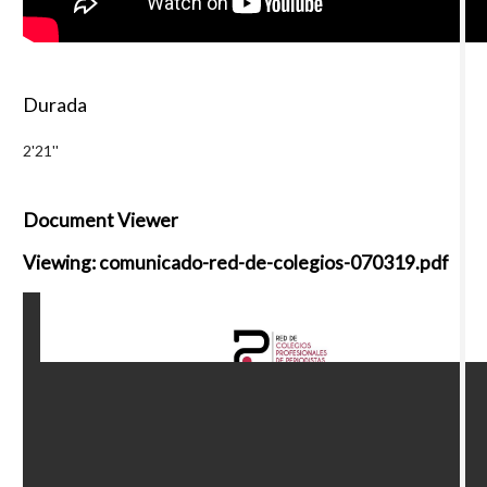
Durada
2'21''
Document Viewer
Viewing: comunicado-red-de-colegios-070319.pdf