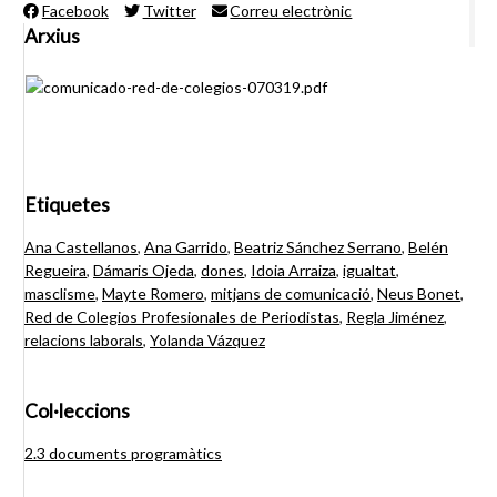
Facebook
Twitter
Correu electrònic
Arxius
Etiquetes
Ana Castellanos
,
Ana Garrido
,
Beatriz Sánchez Serrano
,
Belén
Regueira
,
Dámaris Ojeda
,
dones
,
Idoia Arraiza
,
igualtat
,
masclisme
,
Mayte Romero
,
mitjans de comunicació
,
Neus Bonet
,
Red de Colegios Profesionales de Periodistas
,
Regla Jiménez
,
relacions laborals
,
Yolanda Vázquez
Col·leccions
2.3 documents programàtics