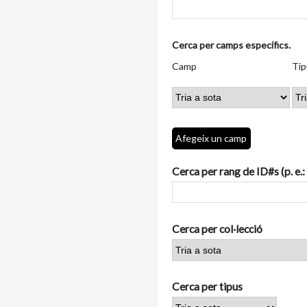
Nombre
Cerca per camps específics.
de
Camp
Tipus
Termes
Search
Camp
Tip
files
de
de
de
Joiner
a
cerca
cerca
cerca
"Cerca
per
camps
Afegeix un camp
específics.":
1
Cerca per rang de ID#s (p. e.:
Cerca per col·lecció
Cerca per tipus