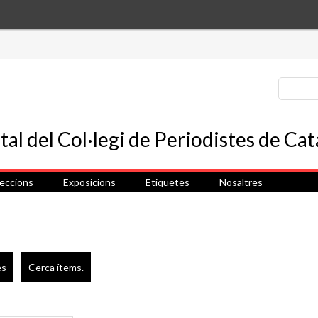
leccions
Exposicions
Etiquetes
Nosaltres
es
Cerca ítems.