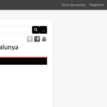
Inici de sessió
Registre
…