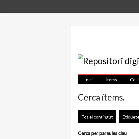
Inici
Ítems
Col·
Cerca ítems.
Tot el contingut
Etiquet
Cerca per paraules clau