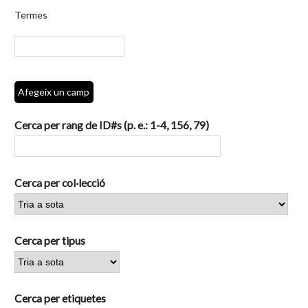
per
Termes
camps
específics.":
1
Afegeix un camp
Cerca per rang de ID#s (p. e.: 1-4, 156, 79)
Cerca per col·lecció
Cerca per tipus
Cerca per etiquetes