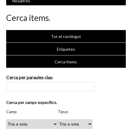
Nosaltres
Cerca ítems.
Tot el contingut
Etiquetes
Cerca ítems.
Cerca per paraules clau
Nombre
Cerca per camps específics.
de
Camp
Tipus
Termes
Search
Camp
Tipus
files
de
de
de
Joiner
a
cerca
cerca
cerca
"Cerca