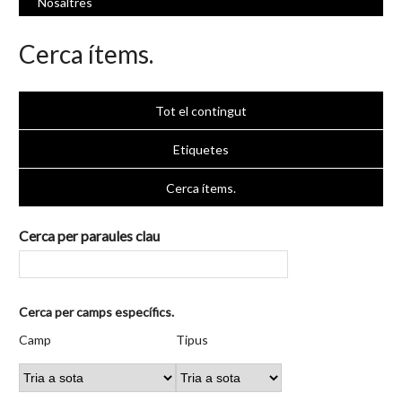
Nosaltres
Cerca ítems.
Tot el contingut
Etiquetes
Cerca ítems.
Cerca per paraules clau
Nombre
Cerca per camps específics.
de
Camp
Tipus
Termes
Search
Camp
Tipus
files
de
de
de
Joiner
a
cerca
cerca
cerca
"Cerca