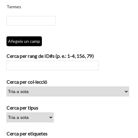
per
Termes
camps
específics.":
1
Afegeix un camp
Cerca per rang de ID#s (p. e.: 1-4, 156, 79)
Cerca per col·lecció
Cerca per tipus
Cerca per etiquetes