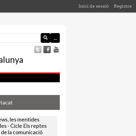
Inici de sessió
Registre
…
stacat
ews, les mentides
les - Cicle Els reptes
 de la comunicació