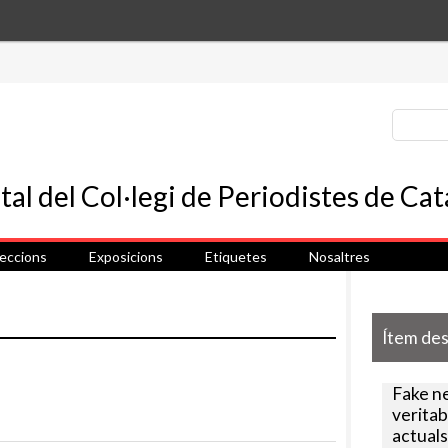
leccions
Exposicions
Etiquetes
Nosaltres
Ítem de
Fake n
veritab
actuals