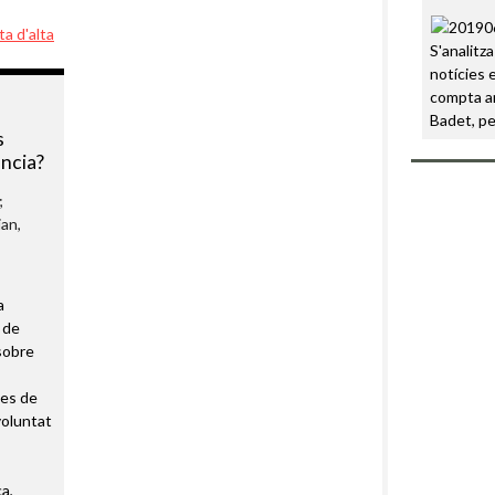
ta d'alta
S'analitza
notícies 
compta am
Badet, pe
s
ència?
;
an,
a
 de
sobre
tes de
voluntat
ca
,