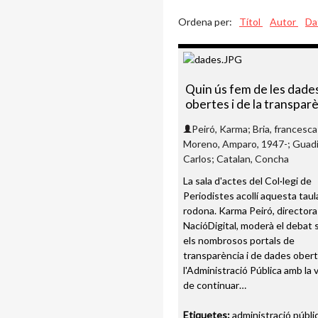
Ordena per:
Títol
Autor
Da
Quin ús fem de les dade
obertes i de la transpar
Peiró, Karma; Bria, francesca
Moreno, Amparo, 1947-; Guadi
Carlos; Catalan, Concha
La sala d'actes del Col·legi de
Periodistes acollí aquesta taul
rodona. Karma Peiró, directora
NacióDigital, moderà el debat 
els nombrosos portals de
transparència i de dades ober
l'Administració Pública amb la 
de continuar…
Etiquetes:
administració públi