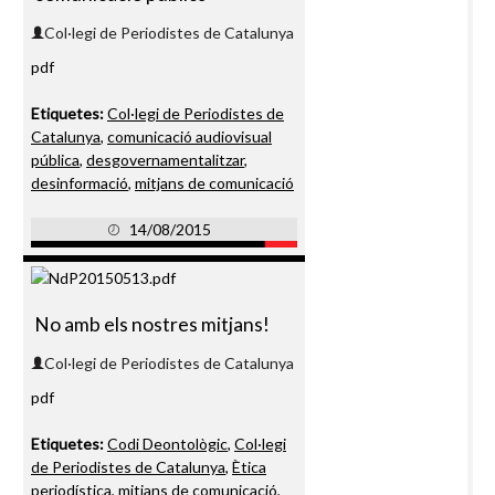
Col·legi de Periodistes de Catalunya
pdf
Etiquetes:
Col·legi de Periodistes de
Catalunya
,
comunicació audiovisual
pública
,
desgovernamentalitzar
,
desinformació
,
mitjans de comunicació
14/08/2015
No amb els nostres mitjans!
Col·legi de Periodistes de Catalunya
pdf
Etiquetes:
Codi Deontològic
,
Col·legi
de Periodistes de Catalunya
,
Ètica
periodística
,
mitjans de comunicació
,