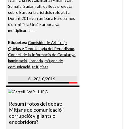
Islàmic, la inestabilitat a l'Afganistan,
Somàlia, Sudan i altres llocs projecta
sobre Europa la crisi dels refugiats.
Durant 2015 van arribar a Europa més
d'un milió, la Unió Europea va
multiplicar els…
Etiquetes:
Comisión de Arbitraje
Quejas y Deontología del Periodismo
,
Consell de la Informació de Catalunya
,
immigració
,
Jornada
,
mitjans de
comunicació
,
refugiats
20/10/2016
Resum i fotos del debat:
Mitjans de comunicació i
corrupció: vigilants o
encobridors?