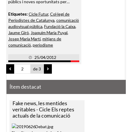
públics i noves oportunitats per…
Etiquetes:
Cicle Futur
,
Col·legi de
Periodistes de Catalunya
,
comunicació
audiovisual pública
,
Fundació la Caixa
,
Jaume Giró
,
Joaquim Maria Puyal
,
Josep Maria Martí
,
mitjans de
comunicació
,
periodisme
25/04/2012
de 3
Ítem destacat
Fake news, les mentides
veritables - Cicle Els reptes
actuals de la comunicació