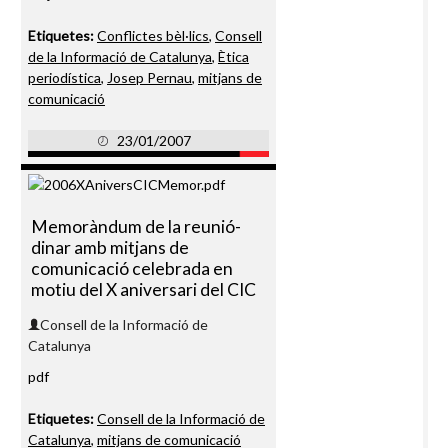
Etiquetes:
Conflictes bèl·lics
,
Consell
de la Informació de Catalunya
,
Ètica
periodística
,
Josep Pernau
,
mitjans de
comunicació
23/01/2007
Memoràndum de la reunió-
dinar amb mitjans de
comunicació celebrada en
motiu del X aniversari del CIC
Consell de la Informació de
Catalunya
pdf
Etiquetes:
Consell de la Informació de
Catalunya
,
mitjans de comunicació