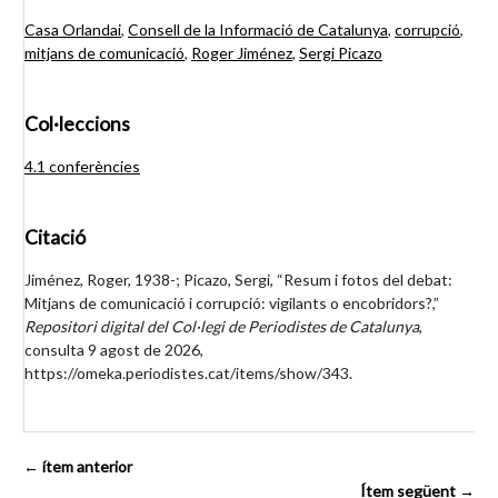
Casa Orlandai
,
Consell de la Informació de Catalunya
,
corrupció
,
mitjans de comunicació
,
Roger Jiménez
,
Sergi Picazo
Col·leccions
4.1 conferències
Citació
Jiménez, Roger, 1938-; Picazo, Sergi, “Resum i fotos del debat:
Mitjans de comunicació i corrupció: vigilants o encobridors?,”
Repositori digital del Col·legi de Periodistes de Catalunya
,
consulta 9 agost de 2026,
https://omeka.periodistes.cat/items/show/343
.
← ítem anterior
Ítem següent →