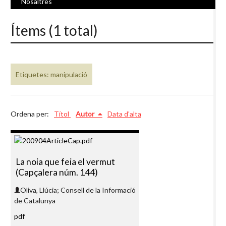
Nosaltres
Ítems (1 total)
Etiquetes: manipulació
Ordena per:
Títol
Autor
Data d'alta
La noia que feia el vermut
(Capçalera núm. 144)
Oliva, Llúcia; Consell de la Informació
de Catalunya
pdf