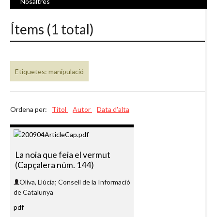
Nosaltres
Ítems (1 total)
Etiquetes: manipulació
Ordena per:
Títol
Autor
Data d'alta
La noia que feia el vermut
(Capçalera núm. 144)
Oliva, Llúcia; Consell de la Informació
de Catalunya
pdf