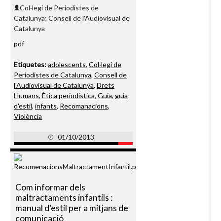
Col·legi de Periodistes de
Catalunya; Consell de l'Audiovisual de
Catalunya
pdf
Etiquetes:
adolescents
,
Col·legi de
Periodistes de Catalunya
,
Consell de
l'Audiovisual de Catalunya
,
Drets
Humans
,
Ètica periodística
,
Guia
,
guia
d'estil
,
infants
,
Recomanacions
,
Violència
01/10/2013
Com informar dels
maltractaments infantils :
manual d’estil per a mitjans de
comunicació