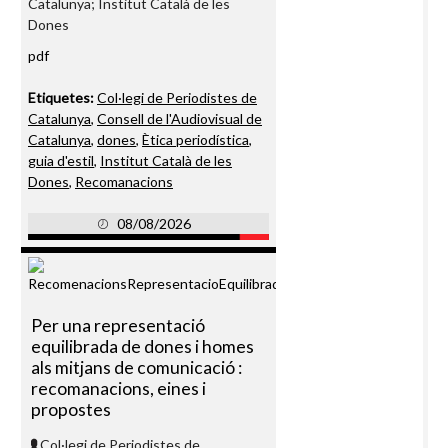
Catalunya; Institut Català de les
Dones
pdf
Etiquetes:
Col·legi de Periodistes de
Catalunya
,
Consell de l'Audiovisual de
Catalunya
,
dones
,
Ètica periodística
,
guia d'estil
,
Institut Català de les
Dones
,
Recomanacions
08/08/2026
Per una representació
equilibrada de dones i homes
als mitjans de comunicació :
recomanacions, eines i
propostes
Col·legi de Periodistes de