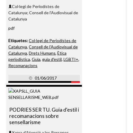
Col·legi de Periodistes de
Catalunya; Consell de l'Audiovisual de
Catalunya
pdf
Etiquetes:
Col·legi de Periodistes de
Catalunya
,
Consell de l’Audiovisual de
Catalunya
,
Drets Humans
,
Ètica
periodística
,
Guia
,
guia d'estil
,
LGBTI+
,
Recomanacions
01/06/2017
PODRIES SER TU. Guia d'estil i
recomanacions sobre
sensellarisme
Xarxa d'Atenció a les Persones