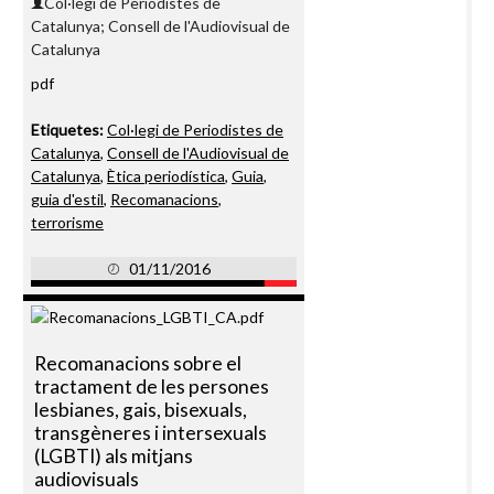
Col·legi de Periodistes de
Catalunya; Consell de l'Audiovisual de
Catalunya
pdf
Etiquetes:
Col·legi de Periodistes de
Catalunya
,
Consell de l'Audiovisual de
Catalunya
,
Ètica periodística
,
Guia
,
guia d'estil
,
Recomanacions
,
terrorisme
01/11/2016
Recomanacions sobre el
tractament de les persones
lesbianes, gais, bisexuals,
transgèneres i intersexuals
(LGBTI) als mitjans
audiovisuals