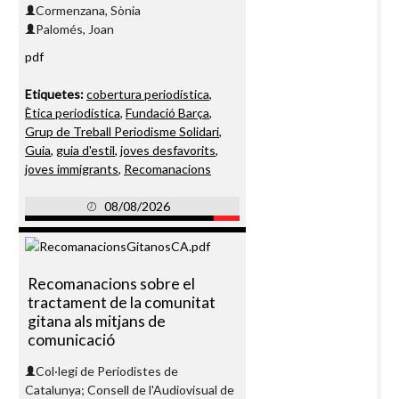
Cormenzana, Sònia
Palomés, Joan
pdf
Etiquetes:
cobertura periodística
,
Ètica periodística
,
Fundació Barça
,
Grup de Treball Periodisme Solidari
,
Guia
,
guia d'estil
,
joves desfavorits
,
joves immigrants
,
Recomanacions
08/08/2026
Recomanacions sobre el
tractament de la comunitat
gitana als mitjans de
comunicació
Col·legi de Periodistes de
Catalunya; Consell de l'Audiovisual de