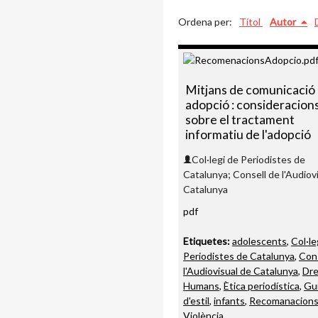
Ordena per:
Títol
Autor
Mitjans de comunicació 
adopció : consideracion
sobre el tractament
informatiu de l'adopció
Col·legi de Periodistes de
Catalunya; Consell de l'Audiov
Catalunya
pdf
Etiquetes:
adolescents
,
Col·le
Periodistes de Catalunya
,
Cons
l'Audiovisual de Catalunya
,
Dre
Humans
,
Ètica periodística
,
Gu
d'estil
,
infants
,
Recomanacion
Violència