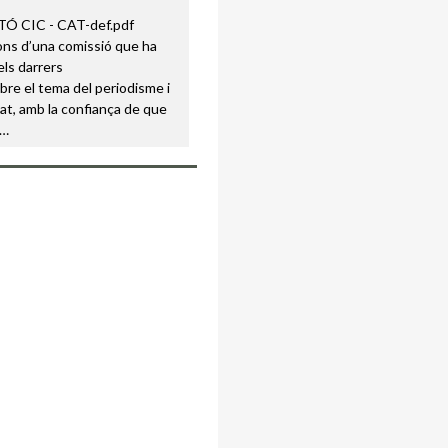
ons d’una comissió que ha
els darrers
re el tema del periodisme i
itat, amb la confiança de que
s…