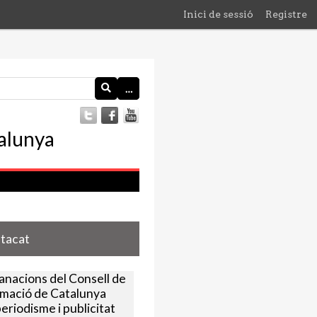
Inici de sessió
Registre
…
stacat
nacions del Consell de
rmació de Catalunya
eriodisme i publicitat