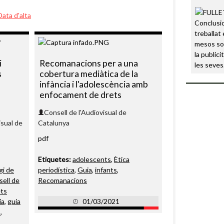
Data d'alta
Conclusi
treballat 
mesos sob
la public
i
Recomanacions per a una
les seve
s
cobertura mediàtica de la
infància i l'adolescència amb
enfocament de drets
Consell de l'Audiovisual de
isual de
Catalunya
pdf
Etiquetes:
adolescents
,
Ètica
gi de
periodística
,
Guia
,
infants
,
ell de
Recomanacions
ts
ia
,
guia
01/03/2021
s
,