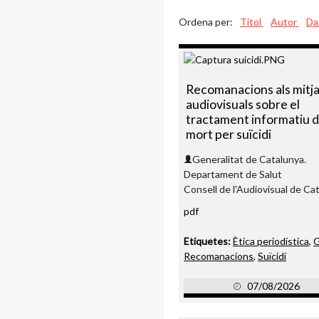
Ordena per:
Títol
Autor
Da
Recomanacions als mitj
audiovisuals sobre el
tractament informatiu d
mort per suïcidi
Generalitat de Catalunya.
Departament de Salut
Consell de l'Audiovisual de Ca
pdf
Etiquetes:
Ètica periodística
,
G
Recomanacions
,
Suïcidi
07/08/2026