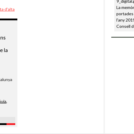
La memòri
ta d'alta
portades 
l'any 2019
Consell d
ans
e la
talunya
uia
,