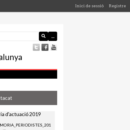
Inici de sessió
Registre
…
stacat
a d'actuació 2019