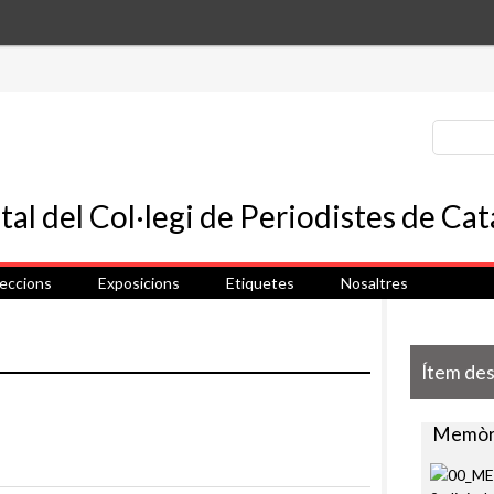
leccions
Exposicions
Etiquetes
Nosaltres
Ítem de
Memòri