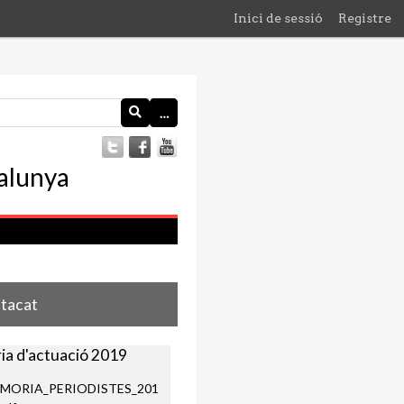
Inici de sessió
Registre
…
stacat
a d'actuació 2019