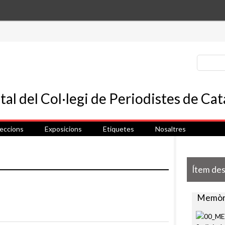
leccions
Exposicions
Etiquetes
Nosaltres
Ítem de
Memòri