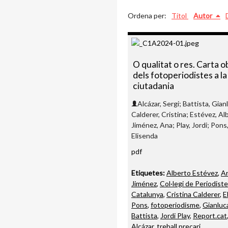
Ordena per:
Títol
Autor
O qualitat o res. Carta 
dels fotoperiodistes a la
ciutadania
Alcázar, Sergi; Battista, Gian
Calderer, Cristina; Estévez, Al
Jiménez, Ana; Play, Jordi; Pons
Elisenda
pdf
Etiquetes:
Alberto Estévez
,
A
Jiménez
,
Col·legi de Periodist
Catalunya
,
Cristina Calderer
,
E
Pons
,
fotoperiodisme
,
Gianluc
Battista
,
Jordi Play
,
Report.cat
Alcázar
,
treball precari