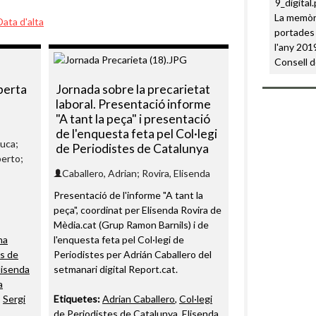
La memòri
Data d'alta
portades 
l'any 2019
Consell d
oberta
Jornada sobre la precarietat
laboral. Presentació informe
"A tant la peça" i presentació
de l'enquesta feta pel Col·legi
luca;
de Periodistes de Catalunya
berto;
,
Caballero, Adrian; Rovira, Elisenda
Presentació de l'informe "A tant la
peça", coordinat per Elisenda Rovira de
Mèdia.cat (Grup Ramon Barnils) i de
na
l'enquesta feta pel Col·legi de
es de
Periodistes per Adrián Caballero del
lisenda
setmanari digital Report.cat.
a
,
Sergi
Etiquetes:
Adrian Caballero
,
Col·legi
de Periodistes de Catalunya
,
Elisenda