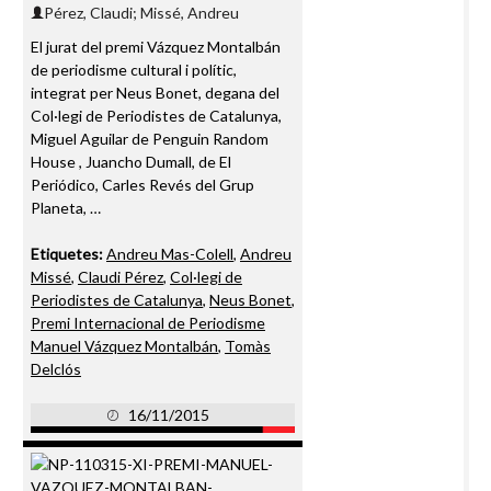
Pérez, Claudi; Missé, Andreu
El jurat del premi Vázquez Montalbán
de periodisme cultural i polític,
integrat per Neus Bonet, degana del
Col·legi de Periodistes de Catalunya,
Miguel Aguilar de Penguin Random
House , Juancho Dumall, de El
Periódico, Carles Revés del Grup
Planeta, …
Etiquetes:
Andreu Mas-Colell
,
Andreu
Missé
,
Claudi Pérez
,
Col·legi de
Periodistes de Catalunya
,
Neus Bonet
,
Premi Internacional de Periodisme
Manuel Vázquez Montalbán
,
Tomàs
Delclós
16/11/2015