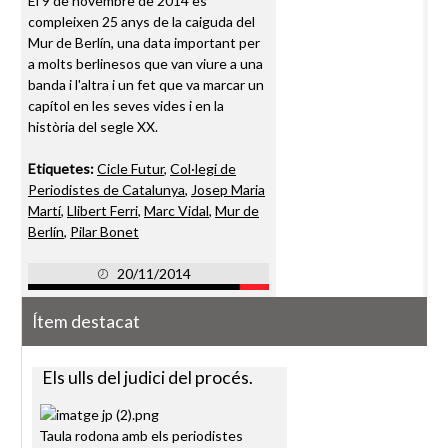
El 9 de novembre de 2014 es
compleixen 25 anys de la caiguda del
Mur de Berlín, una data important per
a molts berlinesos que van viure a una
banda i l'altra i un fet que va marcar un
capítol en les seves vides i en la
història del segle XX.
Etiquetes:
Cicle Futur
,
Col·legi de
Periodistes de Catalunya
,
Josep Maria
Martí
,
Llibert Ferri
,
Marc Vidal
,
Mur de
Berlín
,
Pilar Bonet
20/11/2014
Ítem destacat
Els ulls del judici del procés.
Taula rodona amb els periodistes