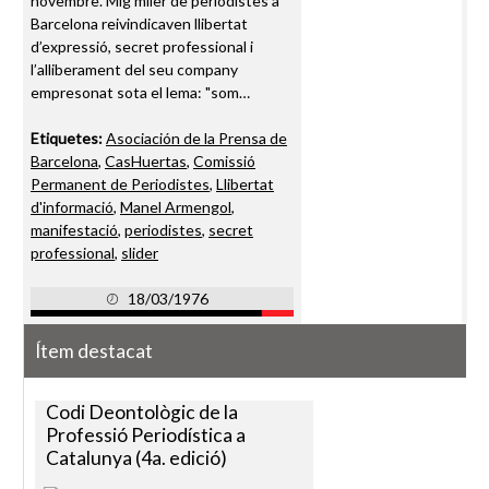
novembre. Mig miler de periodistes a
Barcelona reivindicaven llibertat
d’expressió, secret professional i
l’alliberament del seu company
empresonat sota el lema: "som…
Etiquetes:
Asociación de la Prensa de
Barcelona
,
CasHuertas
,
Comissió
Permanent de Periodistes
,
Llibertat
d'informació
,
Manel Armengol
,
manifestació
,
periodistes
,
secret
professional
,
slider
18/03/1976
Ítem destacat
Codi Deontològic de la
Professió Periodística a
Catalunya (4a. edició)