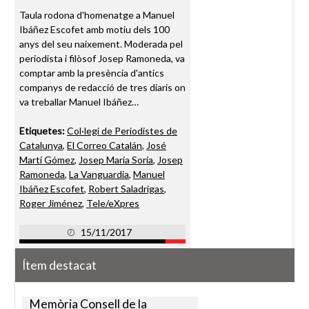
Taula rodona d'homenatge a Manuel
Ibáñez Escofet amb motiu dels 100
anys del seu naixement. Moderada pel
periodista i filòsof Josep Ramoneda, va
comptar amb la presència d'antics
companys de redacció de tres diaris on
va treballar Manuel Ibáñez…
Etiquetes:
Col·legi de Periodistes de
Catalunya
,
El Correo Catalán
,
José
Martí Gómez
,
Josep Maria Soria
,
Josep
Ramoneda
,
La Vanguardia
,
Manuel
Ibáñez Escofet
,
Robert Saladrigas
,
Roger Jiménez
,
Tele/eXpres
15/11/2017
Ítem destacat
Memòria Consell de la