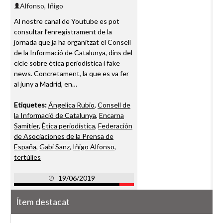
Alfonso, Iñigo
Al nostre canal de Youtube es pot
consultar l’enregistrament de la
jornada que ja ha organitzat el Consell
de la Informació de Catalunya, dins del
cicle sobre ètica periodística i fake
news. Concretament, la que es va fer
al juny a Madrid, en…
Etiquetes:
Ángelica Rubio
,
Consell de
la Informació de Catalunya
,
Encarna
Samitier
,
Ètica periodística
,
Federación
de Asociaciones de la Prensa de
España
,
Gabi Sanz
,
Iñigo Alfonso
,
tertúlies
19/06/2019
Ítem destacat