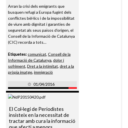
Arran la crisi dels emigrants que
busquen refugi a Europa fugint dels
conflictes bèl·lics i de la impossibilitat
de viure amb dignitat i garanties de
seguretat als seus països d’origen, el
Consell de la Informació de Catalunya
(CIC) recorda a tots…
Etiquetes:
comunicat
,
Consell de la
Informació de Catalunya
,
dolor i
sofriment
,
Dret a la intimitat
,
dret a la
pròpia imatge
,
immigració
01/04/2016
El Col·legi de Periodistes
insisteix en la necessitat de
tractar amb cura la informació
que afecti a menors