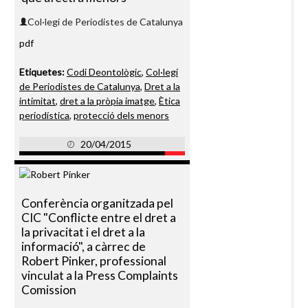
Col·legi de Periodistes de Catalunya
pdf
Etiquetes:
Codi Deontològic
,
Col·legi
de Periodistes de Catalunya
,
Dret a la
intimitat
,
dret a la pròpia imatge
,
Ètica
periodística
,
protecció dels menors
20/04/2015
Conferència organitzada pel
CIC "Conflicte entre el dret a
la privacitat i el dret a la
informació", a càrrec de
Robert Pinker, professional
vinculat a la Press Complaints
Comission