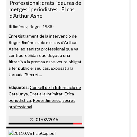
Professional: drets i deures de
metges i periodistes". El cas
d'Arthur Ashe
Jiménez, Roger, 1938-
Enregistrament de la intervenció de
Roger Jiménez sobre el cas d'Arthur
Ashe, ex-tenista professional que va
contraure Sida i que degut a una
filtració a la premsa es va veure obligat
a fer públic el seu cas. Exposat a la
Jornada "Secret…
Etiquetes:
Consell de la Informació de
Catalunya
,
Dret a la intimitat
,
Ètica
periodística
,
Roger Jiménez
,
secret
professional
01/02/2015