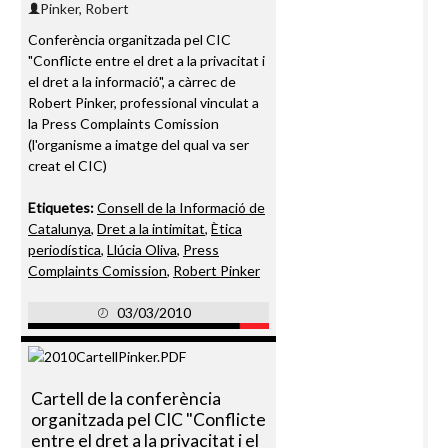
Pinker, Robert
Conferència organitzada pel CIC
"Conflicte entre el dret a la privacitat i
el dret a la informació", a càrrec de
Robert Pinker, professional vinculat a
la Press Complaints Comission
(l'organisme a imatge del qual va ser
creat el CIC)
Etiquetes:
Consell de la Informació de
Catalunya
,
Dret a la intimitat
,
Ètica
periodística
,
Llúcia Oliva
,
Press
Complaints Comission
,
Robert Pinker
03/03/2010
Cartell de la conferència
organitzada pel CIC "Conflicte
entre el dret a la privacitat i el