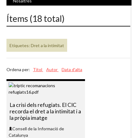
Nosaltres
Ítems (18 total)
Etiquetes: Dret a la intimitat
Ordena per:
Títol
Autor
Data d'alta
La crisi dels refugiats. El CIC
recorda el dret a la intimitat i a
la pròpia imatge
Consell de la Informació de
Catalunya