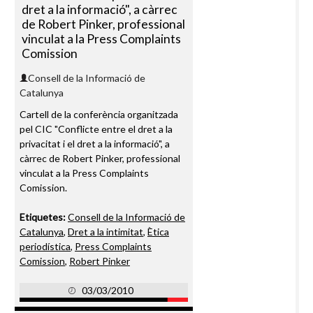
dret a la informació", a càrrec
de Robert Pinker, professional
vinculat a la Press Complaints
Comission
Consell de la Informació de
Catalunya
Cartell de la conferència organitzada
pel CIC "Conflicte entre el dret a la
privacitat i el dret a la informació", a
càrrec de Robert Pinker, professional
vinculat a la Press Complaints
Comission.
Etiquetes:
Consell de la Informació de
Catalunya
,
Dret a la intimitat
,
Ètica
periodística
,
Press Complaints
Comission
,
Robert Pinker
03/03/2010