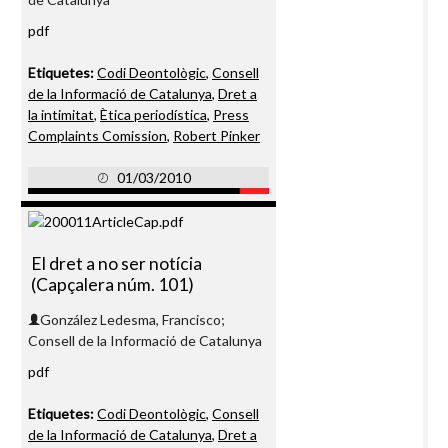
pdf
Etiquetes:
Codi Deontològic
,
Consell
de la Informació de Catalunya
,
Dret a
la intimitat
,
Ètica periodística
,
Press
Complaints Comission
,
Robert Pinker
01/03/2010
El dret a no ser notícia
(Capçalera núm. 101)
González Ledesma, Francisco;
Consell de la Informació de Catalunya
pdf
Etiquetes:
Codi Deontològic
,
Consell
de la Informació de Catalunya
,
Dret a