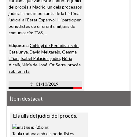
catalans que van estar cobrint el judici
del procés a Madrid, un dels processos
judicials més importants de la història
judicial a l'Estat Espanyol. Hi participen
periodistes de diferents mitjans de
comunicació: TV3,…
Etiquetes:
Col·legi de Periodistes de
Catalunya
,
David Melgarejo
,
Gemma
Liñán
,
Isabel Palacios
,
judici
,
Núria
Alcalà
,
Núria de José
,
Ot Serra
,
procés
sobiranista
01/10/2019
Ítem destacat
Els ulls del judici del procés.
Taula rodona amb els periodistes