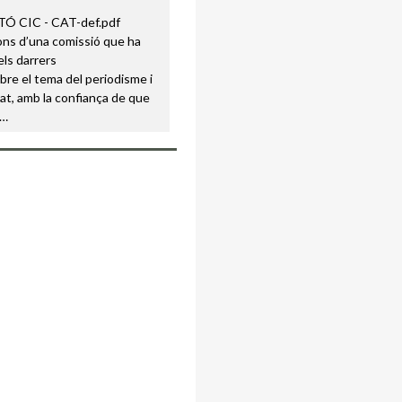
ons d’una comissió que ha
els darrers
re el tema del periodisme i
itat, amb la confiança de que
s…