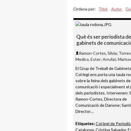
Ordena per:
Títol
Autor
Da
Què és ser periodista d
gabinets de comunicació
Ramon-Cortes, Silvia; Torres,
Medico, Ester; Arrufat, Mariss
El Grup de Treball de Gabinets
Col·legi ens porta una taula r
sobre la feina dels gabinets de
comunicació i especialment el
dels periodistes. Intervenen: S
Ramon-Cortes, Directora de
Comunicació de Danone; Santi
Director…
Etiquetes:
Col·legi de Periodi
Catalunya
,
Cristina Salvador
,
E