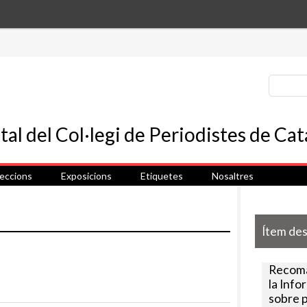
leccions
Exposicions
Etiquetes
Nosaltres
Ítem de
Recoma
la Info
sobre p