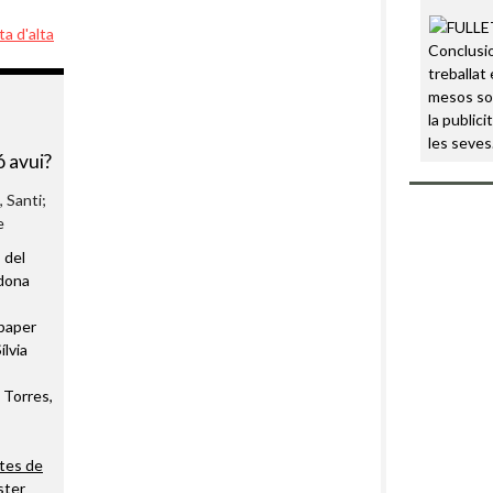
ta d'alta
Conclusi
treballat 
mesos sob
la public
e
les seve
 avui?
 Santi;
e
 del
odona
 paper
ílvia
 Torres,
stes de
ster