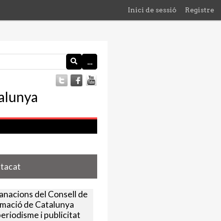
Inici de sessió
Registre
…
stacat
nacions del Consell de
rmació de Catalunya
eriodisme i publicitat