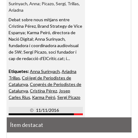
Surinyach, Anna; Picazo, Sergi, Trillas,
Ariadna
Debat sobre nous mitjans entre
Cristina Pérez, Brand Strategy de Vice
Espanya; Karma Peiró, directora de
Nació Digital; Anna Surinyach,
fundadora i coordinadora audiovisual
de 5W; Sergi Picazo, soci fundador i
cap de redacció d’ElCrític.cat; i…
Etiquetes:
Anna Surinyach
,
Ariadna
Trillas
,
Col·legi de Periodistes de
Catalunya
,
Congrés de Periodistes de
Catalunya
,
Cristina Pérez
,
Josep
Carles Rius
,
Karma Peiró
,
Sergi Picazo
11/11/2016
Ítem destacat