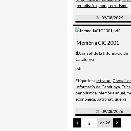
periodística
,
món
,
terrorisme
09/08/2026
Memòria CIC 2001
Consell de la Informació de
Catalunya
pdf
Etiquetes:
activitat
,
Consell de
Informació de Catalunya
,
Ètica
periodística
,
Memòria anual
,
m
econòmica
,
patronat
,
queixa
09/08/2026
de 26