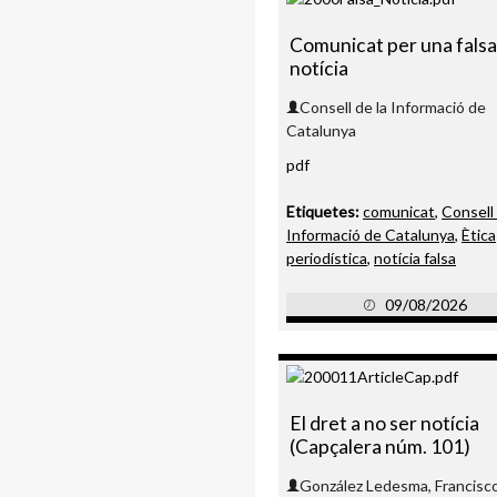
Comunicat per una falsa
notícia
Consell de la Informació de
Catalunya
pdf
Etiquetes:
comunicat
,
Consell 
Informació de Catalunya
,
Ètica
periodística
,
notícia falsa
09/08/2026
El dret a no ser notícia
(Capçalera núm. 101)
González Ledesma, Francisc