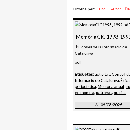
Ordena per:
Títol
Autor
Da
Memòria CIC 1998-199
Consell de la Informació de
Catalunya
pdf
Etiquetes:
activitat
,
Consell de
Informació de Catalunya
,
Ètica
periodística
,
Memòria anual
,
m
econòmica
,
patronat
,
queixa
09/08/2026