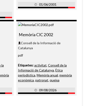
01/06/2001
Memòria CIC 2002
Consell de la Informació de
Catalunya
pdf
 la
Etiquetes:
activitat
,
Consell de la
Informació de Catalunya
,
Ètica
emòria
periodística
,
Memòria anual
,
memòria
econòmica
,
patronat
,
queixa
09/08/2026