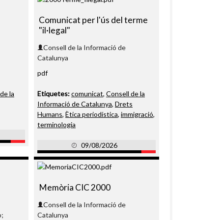
Comunicat per l'ús del terme
"il·legal"
Consell de la Informació de
Catalunya
pdf
de la
Etiquetes:
comunicat
,
Consell de la
Informació de Catalunya
,
Drets
Humans
,
Ètica periodística
,
immigració
,
terminologia
09/08/2026
Memòria CIC 2000
Consell de la Informació de
o;
Catalunya