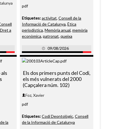
talunya
pdf
Etiquetes:
activitat
,
Consell de la
Consell
Informació de Catalunya
,
Ètica
Dret a
periodística
,
Memòria anual
,
memòria
econòmica
,
patronat
,
queixa
09/08/2026
 als
Els dos primers punts del Codi,
s
els més vulnerats del 2000
(Capçalera núm. 102)
Foz, Xavier
pdf
Etiquetes:
Codi Deontològic
,
Consell
de la
de la Informació de Catalunya