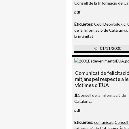
Consell de la Informació de Ca
pdf
Etiquetes:
Codi Deontològic
,
de la Informació de Catalunya
,
la intimitat
01/11/2000
Comunicat de felicitació
mitjans pel respecte a le
víctimes d'EUA
Consell de la Informació de
Catalunya
pdf
Etiquetes:
comunicat
,
Consell 
Informació de Catalunya
,
Ètica