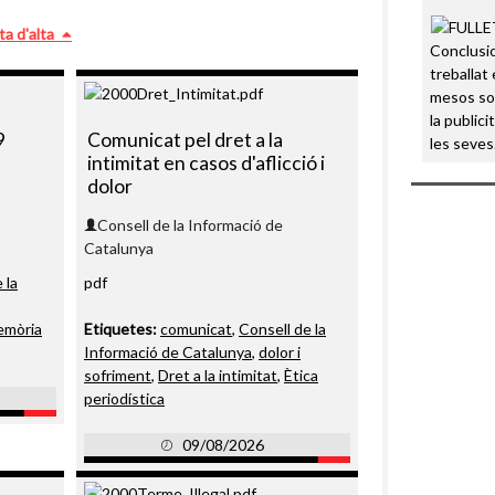
ta d'alta
Conclusi
treballat 
mesos sob
la public
9
Comunicat pel dret a la
les seve
intimitat en casos d'aflicció i
dolor
Consell de la Informació de
Catalunya
 la
pdf
emòria
Etiquetes:
comunicat
,
Consell de la
Informació de Catalunya
,
dolor i
sofriment
,
Dret a la intimitat
,
Ètica
periodística
09/08/2026