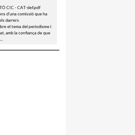
ons d’una comissió que ha
els darrers
re el tema del periodisme i
itat, amb la confiança de que
s…