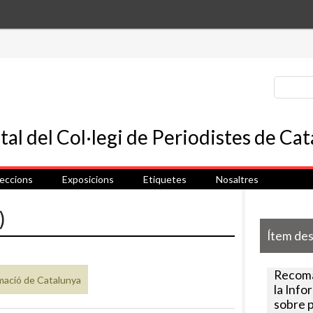
leccions
Exposicions
Etiquetes
Nosaltres
)
Ítem de
Recoma
rmació de Catalunya
la Info
sobre p