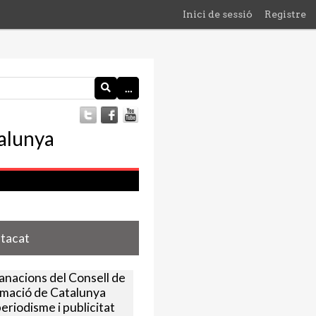
Inici de sessió
Registre
…
stacat
nacions del Consell de
rmació de Catalunya
eriodisme i publicitat