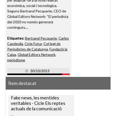
per adaptar-se a la nova realitat
econòmica, social i tecnològica.
Segons Bertrand Pecquerie, CEO de
Global Editors Network: “El periodista
del 2020 no només generarà
continguts,…
Etiquetes:
Bertrand Pecquerie
,
Carles
Capdevila
,
Cicle Futur
,
Col·legi de
Periodistes de Catalunya
,
Fundació la
Caixa
,
Global Editors Network
,
periodisme
30/10/2013
Ítem destacat
Fake news, les mentides
veritables - Cicle Els reptes
actuals de la comunicació