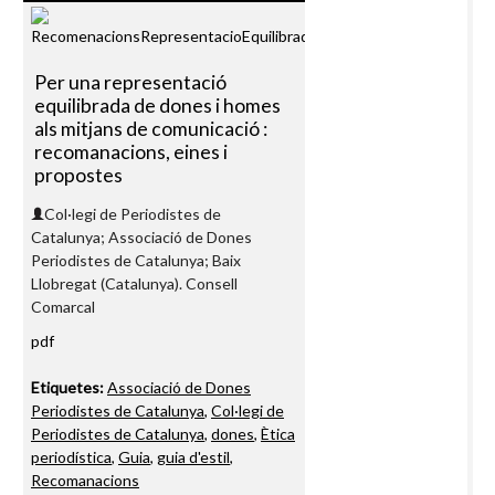
Per una representació
equilibrada de dones i homes
als mitjans de comunicació :
recomanacions, eines i
propostes
Col·legi de Periodistes de
Catalunya; Associació de Dones
Periodistes de Catalunya; Baix
Llobregat (Catalunya). Consell
Comarcal
pdf
Etiquetes:
Associació de Dones
Periodistes de Catalunya
,
Col·legi de
Periodistes de Catalunya
,
dones
,
Ètica
periodística
,
Guia
,
guia d'estil
,
Recomanacions