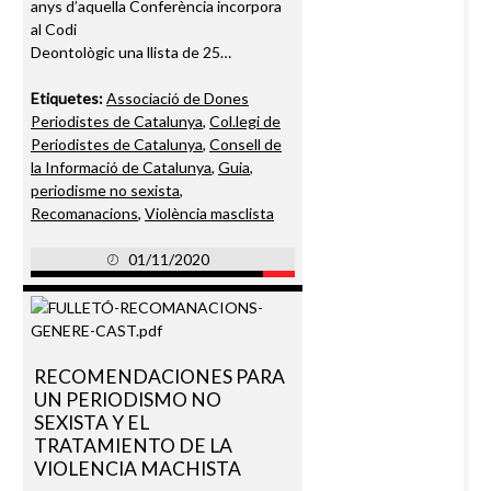
anys d’aquella Conferència incorpora
al Codi
Deontològic una llista de 25…
Etiquetes:
Associació de Dones
Periodistes de Catalunya
,
Col.legi de
Periodistes de Catalunya
,
Consell de
la Informació de Catalunya
,
Guia
,
periodisme no sexista
,
Recomanacions
,
Violència masclista
01/11/2020
RECOMENDACIONES PARA
UN PERIODISMO NO
SEXISTA Y EL
TRATAMIENTO DE LA
VIOLENCIA MACHISTA