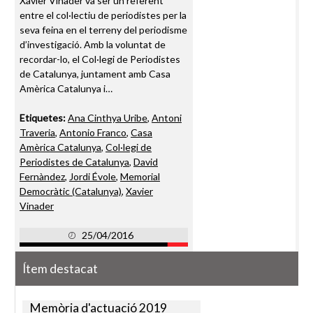
Xavier Vinader va ser un referent
entre el col·lectiu de periodistes per la
seva feina en el terreny del periodisme
d’investigació. Amb la voluntat de
recordar-lo, el Col·legi de Periodistes
de Catalunya, juntament amb Casa
Amèrica Catalunya i…
Etiquetes:
Ana Cinthya Uribe
,
Antoni
Traveria
,
Antonio Franco
,
Casa
Amèrica Catalunya
,
Col·legi de
Periodistes de Catalunya
,
David
Fernàndez
,
Jordi Évole
,
Memorial
Democràtic (Catalunya)
,
Xavier
Vinader
25/04/2016
Ítem destacat
Memòria d'actuació 2019