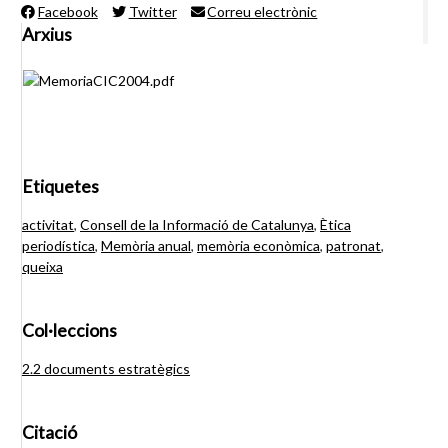
Facebook
Twitter
Correu electrònic
Arxius
Etiquetes
activitat
,
Consell de la Informació de Catalunya
,
Ètica
periodística
,
Memòria anual
,
memòria econòmica
,
patronat
,
queixa
Col·leccions
2.2 documents estratègics
Citació