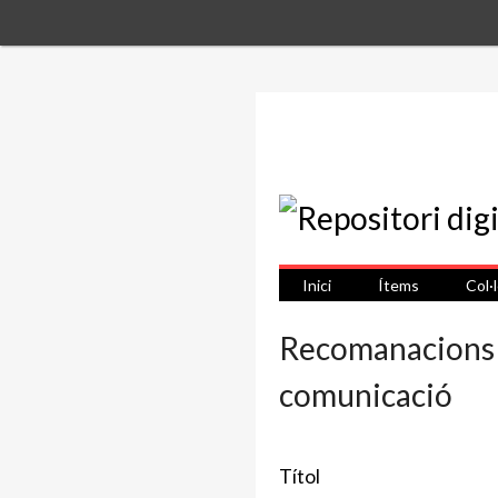
Inici
Ítems
Col·
Recomanacions so
comunicació
Títol