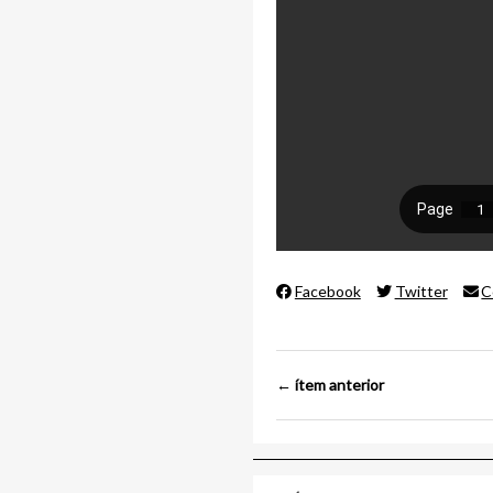
Facebook
Twitter
C
← ítem anterior