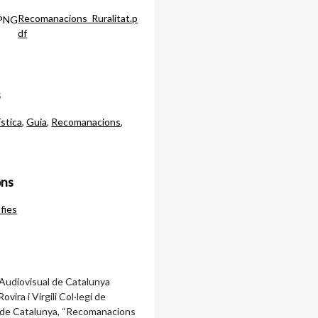
Recomanacions_Ruralitat.p
df
s
ística
,
Guia
,
Recomanacions
,
ons
fies
'Audiovisual de Catalunya
ovira i Virgili Col·legi de
 de Catalunya, “Recomanacions