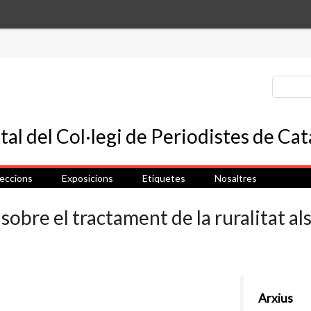
leccions
Exposicions
Etiquetes
Nosaltres
bre el tractament de la ruralitat al
Arxius