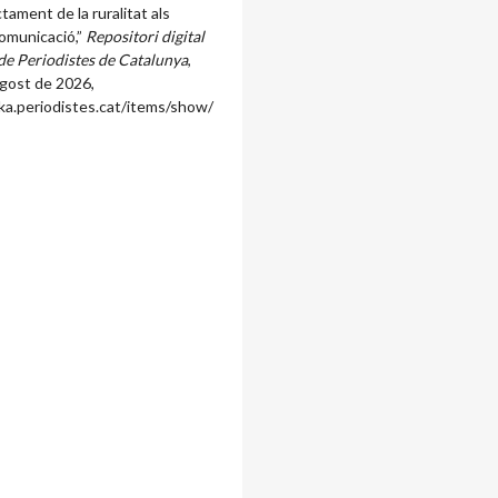
ctament de la ruralitat als
comunicació,”
Repositori digital
 de Periodistes de Catalunya
,
agost de 2026,
ka.periodistes.cat/items/show/