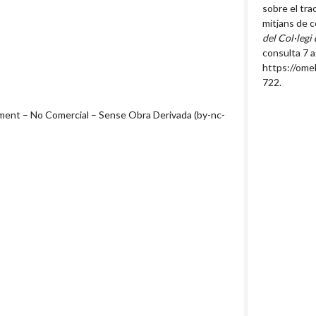
sobre el tra
mitjans de 
del Col·legi
consulta 7 
https://ome
722
.
nt – No Comercial – Sense Obra Derivada (by-nc-