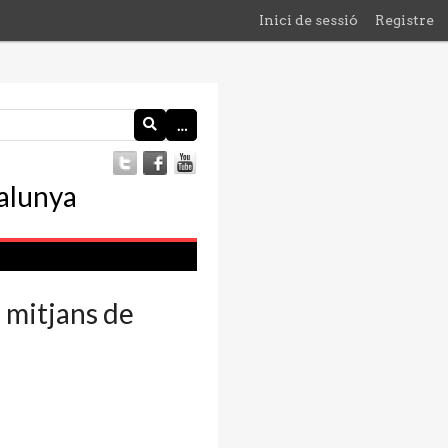
Inici de sessió
Registre
…
s mitjans de