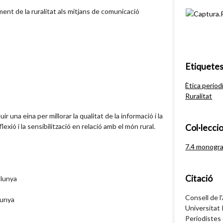
nt de la ruralitat als mitjans de comunicació
Etiquete
Ètica period
Ruralitat
uir una eina per millorar la qualitat de la informació i la
lexió i la sensibilització en relació amb el món rural.
Col·lecci
7.4 monogra
Citació
alunya
Consell de l
lunya
Universitat R
Periodistes