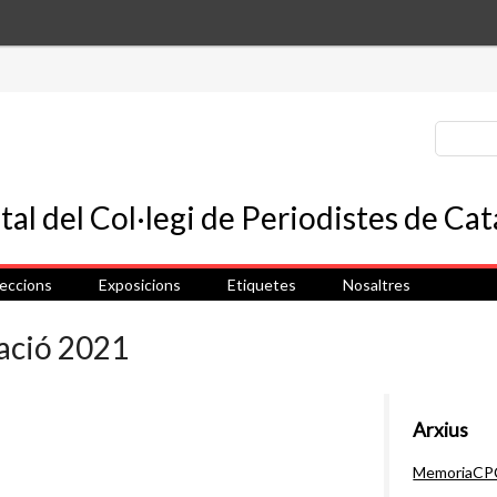
leccions
Exposicions
Etiquetes
Nosaltres
ació 2021
Arxius
MemoriaCP