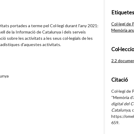
Etiquete
Col·legi de 
vitats portades a terme pel Col·legi durant l'any 2021:
Memòria an
sell de la Informació de Catalunya i dels serveis
ció sobre les activitats a les seus col·legials de les
tadístiques d'aquestes activitats.
Col·lecci
2.2 documen
lunya
Citació
Col·legi de 
“Memòria d'
digital del C
Catalunya
, 
https://ome
659
.