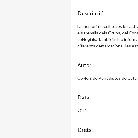
Descripció
La memòria recull totes les acti
els treballs dels Grups, del Con
col·legials. També inclou informa
diferents demarcacions i les es
Autor
Col·legi de Periodistes de Cata
Data
2021
Drets