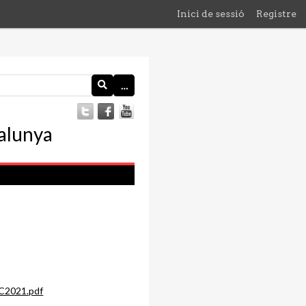
Inici de sessió
Registre
…
C2021.pdf