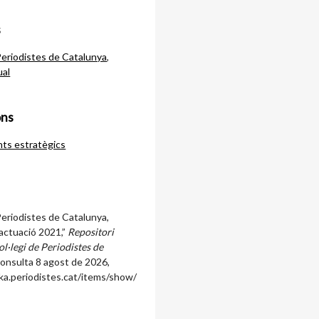
s
Periodistes de Catalunya
,
ual
ons
ts estratègics
Periodistes de Catalunya,
actuació 2021,”
Repositori
ol·legi de Periodistes de
consulta 8 agost de 2026,
ka.periodistes.cat/items/show/