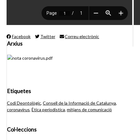
Facebook
Twitter
Correu electrònic
Arxius
Etiquetes
Codi Deontològic
,
Consell de la Informació de Catalunya
,
coronavirus
,
Ètica periodística
,
mitjans de comunicació
Col·leccions