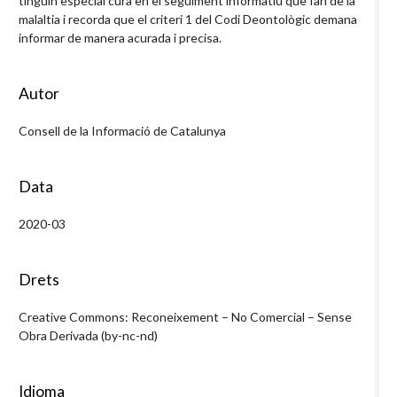
tinguin especial cura en el seguiment informatiu que fan de la
malaltia i recorda que el criteri 1 del Codi Deontològic demana
informar de manera acurada i precisa.
Autor
Consell de la Informació de Catalunya
Data
2020-03
Drets
Creative Commons: Reconeixement – No Comercial – Sense
Obra Derivada (by-nc-nd)
Idioma