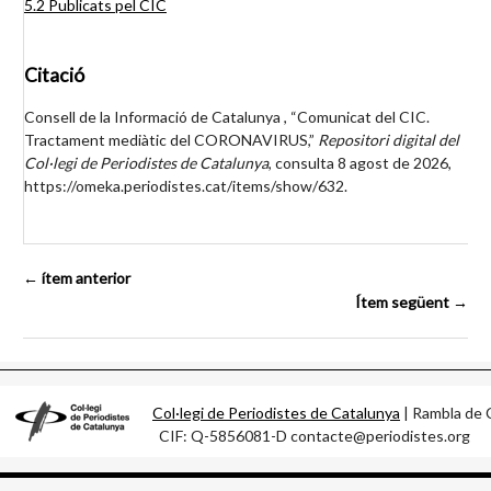
5.2 Publicats pel CIC
Citació
Consell de la Informació de Catalunya , “Comunicat del CIC.
Tractament mediàtic del CORONAVIRUS,”
Repositori digital del
Col·legi de Periodistes de Catalunya
, consulta 8 agost de 2026,
https://omeka.periodistes.cat/items/show/632
.
← ítem anterior
Ítem següent →
Col·legi de Periodistes de Catalunya
| Rambla d
CIF: Q-5856081-D contacte@periodistes.