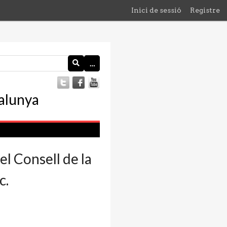
Inici de sessió
Registre
…
l Consell de la
c.