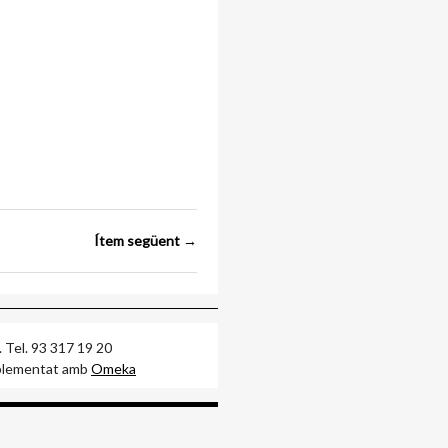
Ítem següent →
arcelona. Tel. 93 317 19 20
ntat amb
Omeka