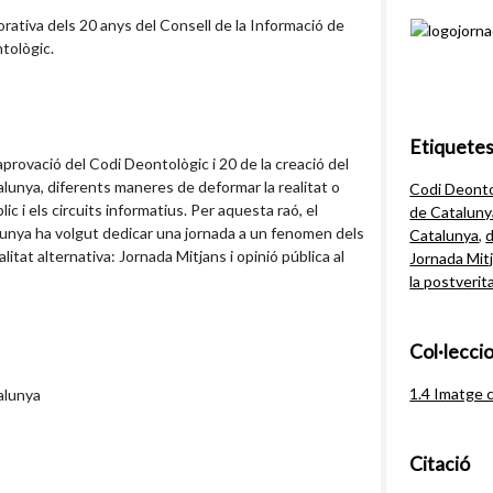
ativa dels 20 anys del Consell de la Informació de
tològic.
Etiquete
aprovació del Codi Deontològic i 20 de la creació del
alunya, diferents maneres de deformar la realitat o
Codi Deonto
ic i els circuits informatius. Per aquesta raó, el
de Cataluny
lunya ha volgut dedicar una jornada a un fenomen dels
Catalunya
,
alitat alternativa: Jornada Mitjans i opinió pública al
Jornada Mitj
la postverit
Col·lecci
1.4 Imatge 
alunya
Citació