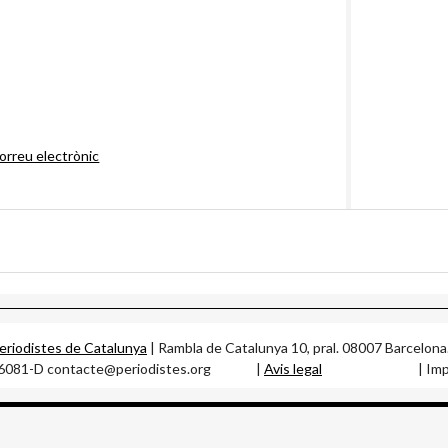
orreu electrònic
Periodistes de Catalunya
| Rambla de Catalunya 10, pral. 08007 B
56081-D contacte@periodistes.org |
Avis legal
| Impleme