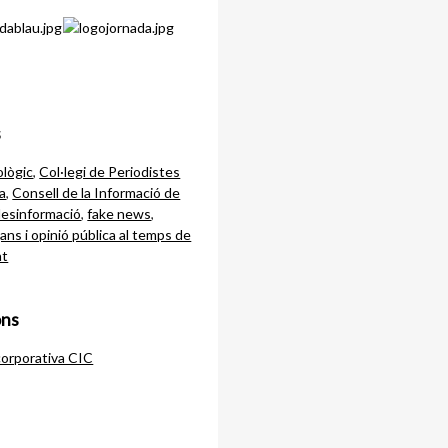
s
lògic
,
Col·legi de Periodistes
a
,
Consell de la Informació de
desinformació
,
fake news
,
ans i opinió pública al temps de
at
ons
corporativa CIC