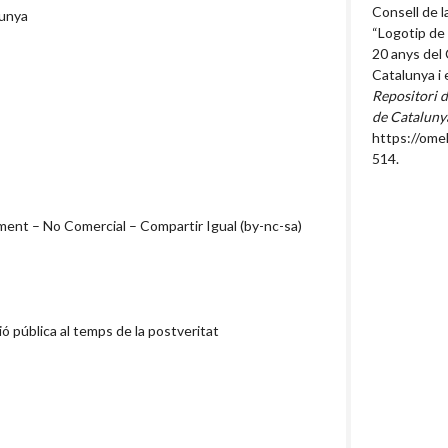
Consell de l
lunya
“Logotip de
20 anys del 
Catalunya i 
Repositori d
de Cataluny
https://ome
514
.
nt – No Comercial – Compartir Igual (by-nc-sa)
ió pública al temps de la postveritat