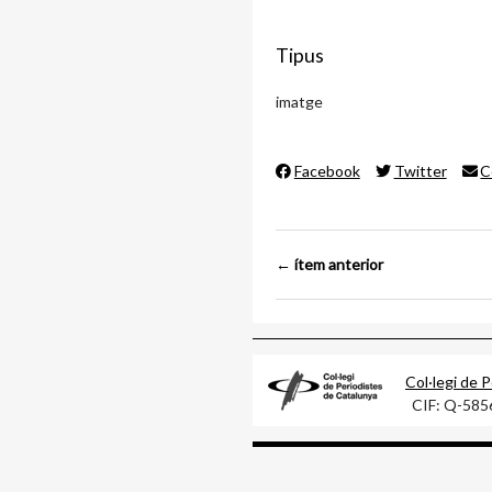
Tipus
imatge
Facebook
Twitter
C
← ítem anterior
Col·legi de 
CIF: Q-58